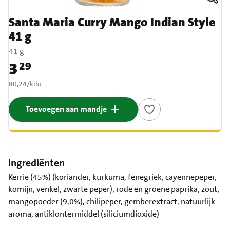
Santa Maria Curry Mango Indian Style
41 g
41 g
3
29
Prijs: € 3,29
€ 80,24 per kilo
80,24
/
kilo
Toevoegen aan mandje
Ingrediënten
Kerrie (45%) (koriander, kurkuma, fenegriek, cayennepeper,
komijn, venkel, zwarte peper), rode en groene paprika, zout,
mangopoeder (9,0%), chilipeper, gemberextract, natuurlijk
aroma, antiklontermiddel (siliciumdioxide)