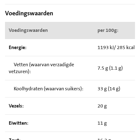
Voedingswaarden
Voedingswaarden
per 100g:
Energie:
1193 kJ/ 285 kcal
Vetten (waarvan verzadigde
7.5 g (1.1 g)
vetzuren):
Koolhydraten (waarvan suikers):
33 g (14 g)
Vezels:
20 g
Eiwitten:
11 g