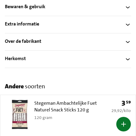
Bewaren & gebruik
Extra informatie
Over de fabrikant
Herkomst
Andere
soorten
3
59
Prijs: 
Stegeman Ambachtelijke Fuet
Naturel Snack Sticks 120 g
€ 29,92 per k
29,92
/
kilo
120 gram