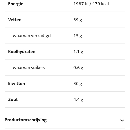
Energie
1987 kJ / 479 kcal
Vetten
39 g
waarvan verzadigd
15 g
Koolhydraten
1.1 g
waarvan suikers
0.6 g
Eiwitten
30 g
Zout
4.4 g
Productomschrijving