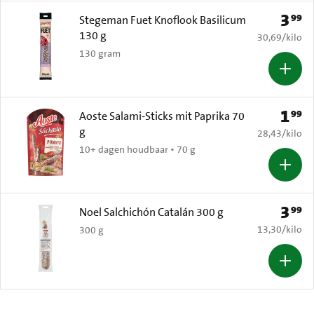
3
99
Prijs: 
Stegeman Fuet Knoflook Basilicum
130 g
€ 30,69 per k
30,69
/
kilo
130 gram
1
99
Prijs: 
Aoste Salami-Sticks mit Paprika 70
g
€ 28,43 per k
28,43
/
kilo
10+ dagen houdbaar • 70 g
3
99
Prijs: 
Noel Salchichón Catalán 300 g
€ 13,30 per k
13,30
/
kilo
300 g