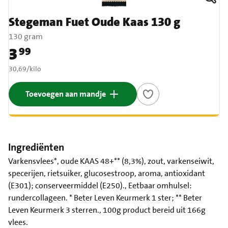
Stegeman Fuet Oude Kaas 130 g
130 gram
3
99
Prijs: € 3,99
€ 30,69 per kilo
30,69
/
kilo
Toevoegen aan mandje
Ingrediënten
Varkensvlees*, oude KAAS 48+** (8,3%), zout, varkenseiwit,
specerijen, rietsuiker, glucosestroop, aroma, antioxidant
(E301); conserveermiddel (E250)., Eetbaar omhulsel:
rundercollageen. * Beter Leven Keurmerk 1 ster; ** Beter
Leven Keurmerk 3 sterren., 100g product bereid uit 166g
vlees.