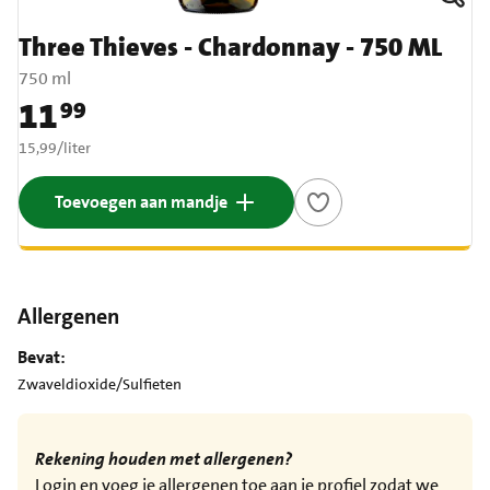
Three Thieves - Chardonnay - 750 ML
750 ml
11
99
Prijs: € 11,99
€ 15,99 per liter
15,99
/
liter
Toevoegen aan mandje
Allergenen
Bevat:
Zwaveldioxide/Sulfieten
Rekening houden met allergenen?
Login en voeg je allergenen toe aan je profiel zodat we