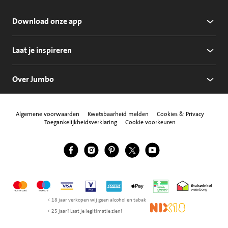
Download onze app
Laat je inspireren
Over Jumbo
Algemene voorwaarden
Kwetsbaarheid melden
Cookies & Privacy
Toegankelijkheidsverklaring
Cookie voorkeuren
Jumbo Facebook
Jumbo Instagram
Jumbo Pinterest
Jumbo Twitter
Jumbo YouTube
Volg ons
Mastercard
Maestro
Visa
Vpay
American Express
Apple Pay
Aanbiedersmedicijne
Thuiswinkel w
< 18 jaar verkopen wij geen alcohol en tabak
NIX18
< 25 jaar? Laat je legitimatie zien!