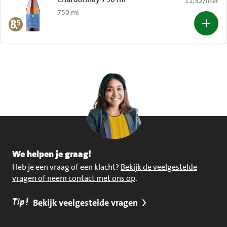
11,32
/
liter
750 ml
We helpen je graag!
Heb je een vraag of een klacht?
Bekijk de veelgestelde
vragen of neem contact met ons op
.
Tip!
Bekijk veelgestelde vragen