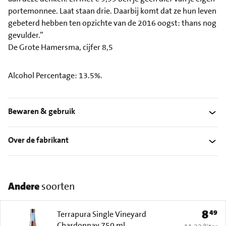
portemonnee. Laat staan drie. Daarbij komt dat ze hun leven
gebeterd hebben ten opzichte van de 2016 oogst: thans nog
gevulder.”
De Grote Hamersma, cijfer 8,5
Alcohol Percentage: 13.5%.
Bewaren & gebruik
Over de fabrikant
Andere
soorten
8
49
Prijs: 
Terrapura Single Vineyard
Chardonnay 750 ml
€ 11,32 per li