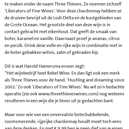
te maken onder de naam Three Thieves. Ze noemen zichzelf
‘Liberators of Fine Wines'. Voor deze chardonnay hebben ze
de druiven bevrijd uit de Lodi-Delta en de kustgebieden van
de Grote Oceaan. Het grootste deel van deze wijn is in
contact gebracht met eikenhout. Dat geeft de smaak van
boter, karamel en vanille. Daarnaast proef je ananas, citrus
en perzik. Drink deze volle en rijke wijn in combinatie met in
de boter gebakken witvis, zalm of gebraden kip.
Dit is wat Harold Hamersma erover zegt:
“Het wijnbedrijf heet Rebel Wine. En dan ligt ook een merk
als Three Thieves voor de hand. ‘Hustling and dreaming since
2002.’ Zo ook ‘Liberators of Fine Wines’. Nu wil zo’n bedachte
operatie (zie ook www.threethieveswines.com) nog weleens
resulteren in een wijn die je liever uit je gedachten bant.
Maar voor wie van een onvervalste boterbabbelende,
roomsmerende, rijprijke chardonnay houdt moet toch eens
aan deze denken. En met € 9,99 ben je geen dief van je eigen