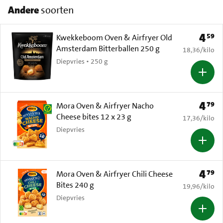
Andere
soorten
4
59
Prijs: 
Kwekkeboom Oven & Airfryer Old
Amsterdam Bitterballen 250 g
€ 18,36 per k
18,36
/
kilo
Diepvries • 250 g
4
79
Prijs: 
Mora Oven & Airfryer Nacho
Cheese bites 12 x 23 g
€ 17,36 per k
17,36
/
kilo
Diepvries
4
79
Prijs: 
Mora Oven & Airfryer Chili Cheese
Bites 240 g
€ 19,96 per k
19,96
/
kilo
Diepvries