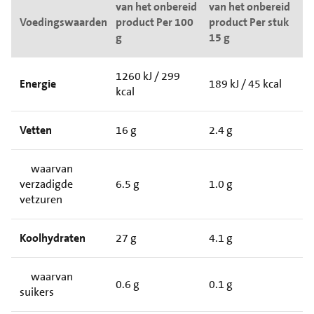
van het onbereid
van het onbereid
Voedingswaarden
product Per 100
product Per stuk
g
15 g
1260 kJ / 299
Energie
189 kJ / 45 kcal
kcal
Vetten
16 g
2.4 g
waarvan
verzadigde
6.5 g
1.0 g
vetzuren
Koolhydraten
27 g
4.1 g
waarvan
0.6 g
0.1 g
suikers