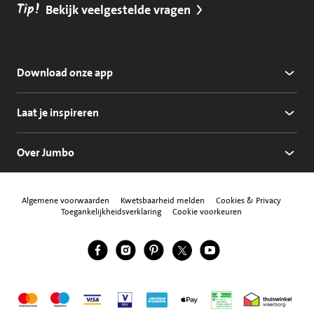
Tip!
Bekijk veelgestelde vragen
Download onze app
Laat je inspireren
Over Jumbo
Algemene voorwaarden
Kwetsbaarheid melden
Cookies & Privacy
Toegankelijkheidsverklaring
Cookie voorkeuren
Jumbo Facebook
Jumbo Instagram
Jumbo Pinterest
Jumbo Twitter
Jumbo YouTube
Volg ons
Mastercard
Maestro
Visa
Vpay
American Express
Apple Pay
Aanbiedersmedicijne
Thuiswinkel w