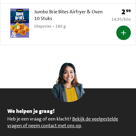
2
99
Prijs: 
Jumbo Brie Bites Airfryer & Oven
10 Stuks
€ 14,95 per k
14,95
/
kilo
Diepvries • 180 g
We helpen je graag!
Heb je een vraag of een klacht?
Bekijk de veelgestelde
vragen of neem contact met ons op
.