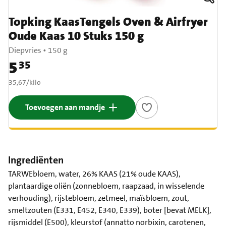
Topking KaasTengels Oven & Airfryer
Oude Kaas 10 Stuks 150 g
Diepvries
•
150 g
5
35
Prijs: € 5,35
€ 35,67 per kilo
35,67
/
kilo
Toevoegen aan mandje
Ingrediënten
TARWEbloem, water, 26% KAAS (21% oude KAAS),
plantaardige oliën (zonnebloem, raapzaad, in wisselende
verhouding), rijstebloem, zetmeel, maïsbloem, zout,
smeltzouten (E331, E452, E340, E339), boter [bevat MELK],
rijsmiddel (E500), kleurstof (annatto norbixin, carotenen,