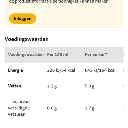
de productinformatie persoonlijker kunnen maken.
Inloggen
Voedingswaarden
Voedingswaarden
Per 100 ml
Per portie**
%*
Energie
226 kJ/54 kcal
643 kJ/154 kcal
8
Vetten
2.1 g
5.9 g
8
waarvan
verzadigde
0.6 g
1.7 g
9
vetzuren