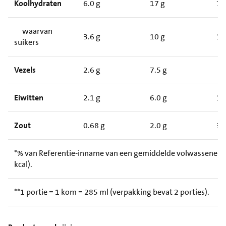
Koolhydraten
6.0 g
17 g
7
waarvan
3.6 g
10 g
1
suikers
Vezels
2.6 g
7.5 g
Eiwitten
2.1 g
6.0 g
1
Zout
0.68 g
2.0 g
3
*% van Referentie-inname van een gemiddelde volwassene (
kcal).
**1 portie = 1 kom = 285 ml (verpakking bevat 2 porties).