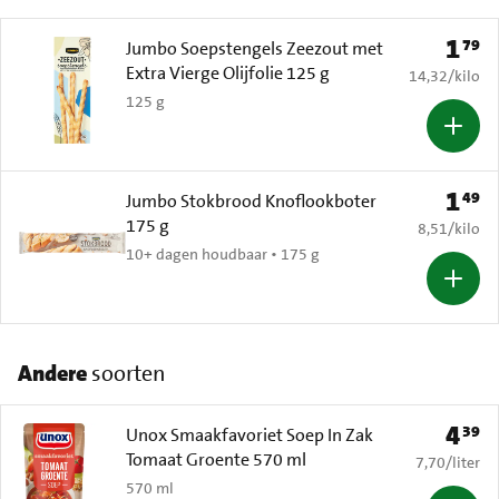
1
79
Prijs: 
Jumbo Soepstengels Zeezout met
Extra Vierge Olijfolie 125 g
€ 14,32 per k
14,32
/
kilo
125 g
1
49
Prijs: 
Jumbo Stokbrood Knoflookboter
175 g
€ 8,51 per k
8,51
/
kilo
10+ dagen houdbaar • 175 g
Andere
soorten
4
39
Prijs: 
Unox Smaakfavoriet Soep In Zak
Tomaat Groente 570 ml
€ 7,70 per li
7,70
/
liter
570 ml