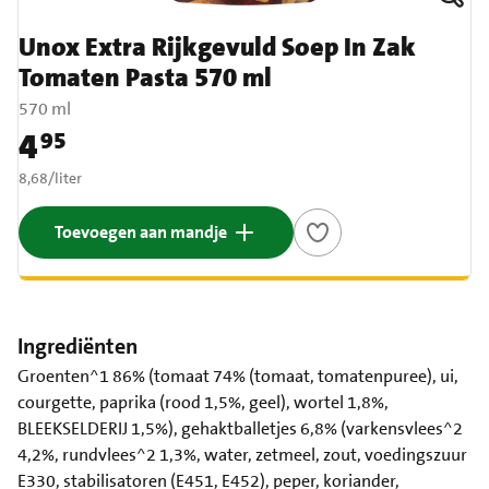
Unox Extra Rijkgevuld Soep In Zak
Tomaten Pasta 570 ml
570 ml
4
95
Prijs: € 4,95
€ 8,68 per liter
8,68
/
liter
Toevoegen aan mandje
Ingrediënten
Groenten^1 86% (tomaat 74% (tomaat, tomatenpuree), ui,
courgette, paprika (rood 1,5%, geel), wortel 1,8%,
BLEEKSELDERIJ 1,5%), gehaktballetjes 6,8% (varkensvlees^2
4,2%, rundvlees^2 1,3%, water, zetmeel, zout, voedingszuur
E330, stabilisatoren (E451, E452), peper, koriander,