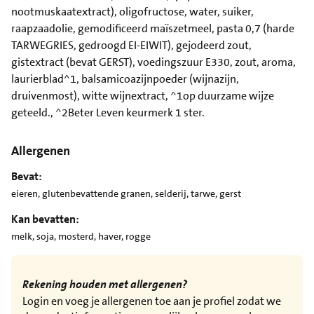
nootmuskaatextract), oligofructose, water, suiker,
raapzaadolie, gemodificeerd maïszetmeel, pasta 0,7 (harde
TARWEGRIES, gedroogd EI-EIWIT), gejodeerd zout,
gistextract (bevat GERST), voedingszuur E330, zout, aroma,
laurierblad^1, balsamicoazijnpoeder (wijnazijn,
druivenmost), witte wijnextract, ^1op duurzame wijze
geteeld., ^2Beter Leven keurmerk 1 ster.
Allergenen
Bevat:
eieren, glutenbevattende granen, selderij, tarwe, gerst
Kan bevatten:
melk, soja, mosterd, haver, rogge
Rekening houden met allergenen?
Login en voeg je allergenen toe aan je profiel zodat we