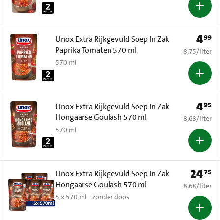
4
99
Prijs: 
Unox Extra Rijkgevuld Soep In Zak
Paprika Tomaten 570 ml
€ 8,75 per li
8,75
/
liter
570 ml
4
95
Prijs: 
Unox Extra Rijkgevuld Soep In Zak
Hongaarse Goulash 570 ml
€ 8,68 per li
8,68
/
liter
570 ml
24
75
Prijs: € 
Unox Extra Rijkgevuld Soep In Zak
Hongaarse Goulash 570 ml
€ 8,68 per li
8,68
/
liter
5 x 570 ml - zonder doos