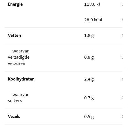
Energie
118.0 kJ
33
28.0 kCal
80
Vetten
1.8 g
5.
waarvan
verzadigde
0.8 g
2.
vetzuren
Koolhydraten
2.4 g
6.
waarvan
0.7 g
2.
suikers
Vezels
0.5 g
0.