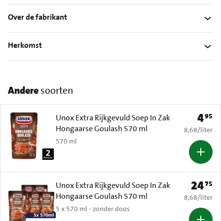
Over de fabrikant
Herkomst
Andere
soorten
4
95
Prijs: 
Unox Extra Rijkgevuld Soep In Zak
Hongaarse Goulash 570 ml
€ 8,68 per li
8,68
/
liter
570 ml
24
75
Prijs: € 
Unox Extra Rijkgevuld Soep In Zak
Hongaarse Goulash 570 ml
€ 8,68 per li
8,68
/
liter
5 x 570 ml - zonder doos