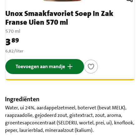
Unox Smaakfavoriet Soep In Zak
Franse Uien 570 ml
570 ml
3
89
Prijs: € 3,89
€ 6,82 per liter
6,82
/
liter
Toevoegen aan mandje
Ingrediënten
Water, ui 24%, aardappelzetmeel, botervet (bevat MELK),
raapzaadolie, gejodeerd zout, gistextract, zout, aroma,
groentesapconcentraat (SELDERIJ, wortel, prei, ui), knoflook,
peper, laurierblad, mineraalzout (kalium).