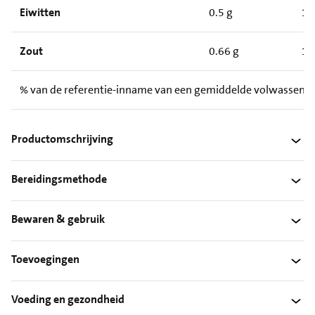
Eiwitten
0.5 g
1.
Zout
0.66 g
1.
% van de referentie-inname van een gemiddelde volwassene
Productomschrijving
Bereidingsmethode
Bewaren & gebruik
Toevoegingen
Voeding en gezondheid