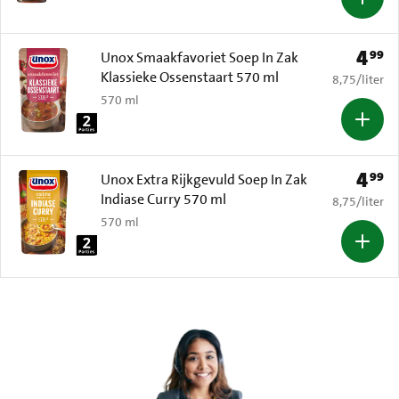
4
99
Prijs: 
Unox Smaakfavoriet Soep In Zak
Klassieke Ossenstaart 570 ml
€ 8,75 per li
8,75
/
liter
570 ml
4
99
Prijs: 
Unox Extra Rijkgevuld Soep In Zak
Indiase Curry 570 ml
€ 8,75 per li
8,75
/
liter
570 ml