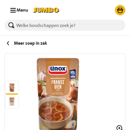
Ga naar zoeken
Ga naar hoofdinhoud
Menu
Meer soep in zak