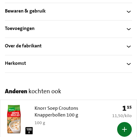
Bewaren & gebruik
Toevoegingen
Over de fabrikant
Herkomst
Anderen
kochten ook
1
15
Prijs: 
Knorr Soep Croutons
Knapperbollen 100 g
€ 11,50 per k
11,50
/
kilo
100 g