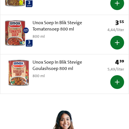
3
55
Prijs: 
Unox Soep In Blik Stevige
Tomatensoep 800 ml
€ 4,44 per li
4,44
/
liter
800 ml
4
39
Prijs: 
Unox Soep In Blik Stevige
Goulashsoep 800 ml
€ 5,49 per li
5,49
/
liter
800 ml