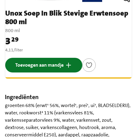
Unox Soep In Blik Stevige Erwtensoep
800 ml
800 ml
3
29
Prijs: € 3,29
€ 4,11 per liter
4,11
/
liter
Toevoegen aan mandje
Ingrediënten
groenten 68% (erwt¹ 56%, wortel¹, prei¹, ui¹, BLADSELDERIJ),
water, rookworst² 11% (varkensvlees 81%,
varkensseparatorvlees 9%, water, varkensvet, zout,
dextrose, suiker, varkenscollageen, houtrook, aroma,
conserveermiddel E250), aardappel, raapzaadolie,