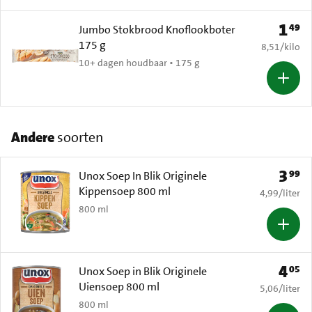
1
49
Prijs: 
Jumbo Stokbrood Knoflookboter
175 g
€ 8,51 per k
8,51
/
kilo
10+ dagen houdbaar • 175 g
Andere
soorten
3
99
Prijs: 
Unox Soep In Blik Originele
Kippensoep 800 ml
€ 4,99 per li
4,99
/
liter
800 ml
4
05
Prijs: 
Unox Soep in Blik Originele
Uiensoep 800 ml
€ 5,06 per li
5,06
/
liter
800 ml