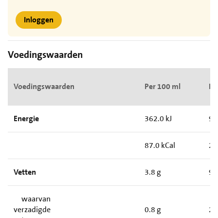
Inloggen
Voedingswaarden
Voedingswaarden
Per 100 ml
Pe
Energie
362.0 kJ
90
87.0 kCal
21
Vetten
3.8 g
9.
waarvan
verzadigde
0.8 g
2.