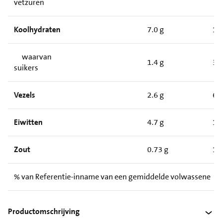
vetzuren
Koolhydraten
7.0 g
18
waarvan
1.4 g
3.
suikers
Vezels
2.6 g
6.
Eiwitten
4.7 g
12
Zout
0.73 g
1.
% van Referentie-inname van een gemiddelde volwassene (8
Productomschrijving