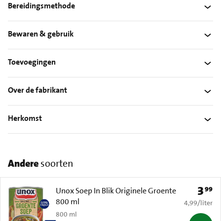
Bereidingsmethode
Bewaren & gebruik
Toevoegingen
Over de fabrikant
Herkomst
Andere
soorten
3
99
Prijs: 
Unox Soep In Blik Originele Groente
800 ml
€ 4,99 per li
4,99
/
liter
800 ml