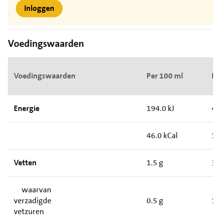
Inloggen
Voedingswaarden
Voedingswaarden
Per 100 ml
Pe
Energie
194.0 kJ
48
46.0 kCal
11
Vetten
1.5 g
3.
waarvan
verzadigde
0.5 g
1.
vetzuren