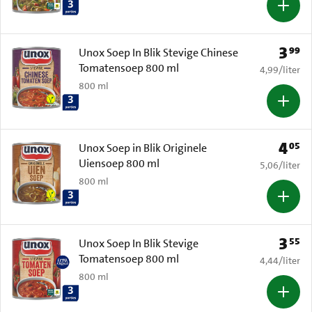
3
99
Prijs: 
Unox Soep In Blik Stevige Chinese
Tomatensoep 800 ml
€ 4,99 per li
4,99
/
liter
800 ml
4
05
Prijs: 
Unox Soep in Blik Originele
Uiensoep 800 ml
€ 5,06 per li
5,06
/
liter
800 ml
3
55
Prijs: 
Unox Soep In Blik Stevige
Tomatensoep 800 ml
€ 4,44 per li
4,44
/
liter
800 ml