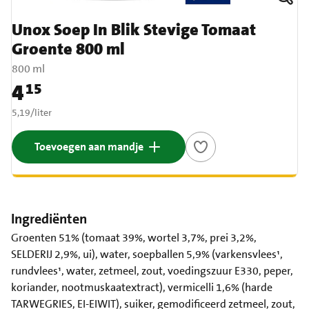
Unox Soep In Blik Stevige Tomaat
Groente 800 ml
800 ml
4
15
Prijs: € 4,15
€ 5,19 per liter
5,19
/
liter
Toevoegen aan mandje
Ingrediënten
Groenten 51% (tomaat 39%, wortel 3,7%, prei 3,2%,
SELDERIJ 2,9%, ui), water, soepballen 5,9% (varkensvlees¹,
rundvlees¹, water, zetmeel, zout, voedingszuur E330, peper,
koriander, nootmuskaatextract), vermicelli 1,6% (harde
TARWEGRIES, EI-EIWIT), suiker, gemodificeerd zetmeel, zout,