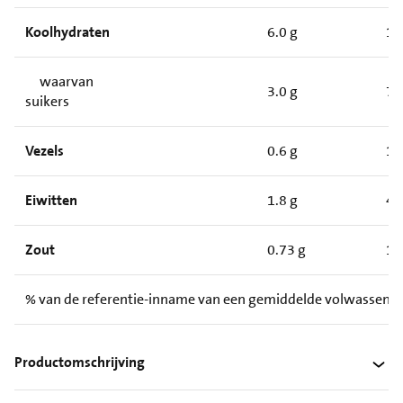
Koolhydraten
6.0 g
15
waarvan
3.0 g
7.
suikers
Vezels
0.6 g
1.
Eiwitten
1.8 g
4.
Zout
0.73 g
1.
% van de referentie-inname van een gemiddelde volwassene
Productomschrijving