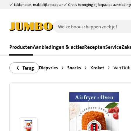
Lekker eten, makkelijke recepten
Gratis bezorging bij bepaalde aanbieding
Ga naar zoeken
Ga naar hoofdinhoud
Producten
Aanbiedingen & acties
Recepten
Service
Zake
Diepvries
Snacks
Kroket
Van Dobb
Terug