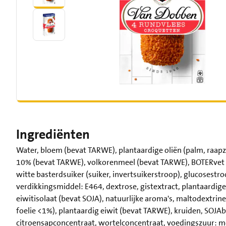
Ingrediënten
Water, bloem (bevat TARWE), plantaardige oliën (palm, raa
10% (bevat TARWE), volkorenmeel (bevat TARWE), BOTERvet (be
witte basterdsuiker (suiker, invertsuikerstroop), glucosestr
verdikkingsmiddel: E464, dextrose, gistextract, plantaardige 
eiwitisolaat (bevat SOJA), natuurlijke aroma's, maltodextrine
foelie <1%), plantaardig eiwit (bevat TARWE), kruiden, SOJA
citroensapconcentraat, wortelconcentraat, voedingszuur: m