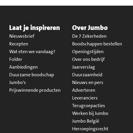
Laat je inspireren
Over Jumbo
Nieuwsbrief
De 7 Zekerheden
Recepten
Boodschappen bestellen
Wat eten we vandaag?
Openingstijden
Folder
Over ons bedrijf
Aanbiedingen
Jaarverslag
Duurzame boodschap
Duurzaamheid
Jumbo's
Nieuws en pers
Prijswinnende producten
Adverteren
Leveranciers
Terugroepacties
Werken bij Jumbo
Jumbo België
Herroepingsrecht