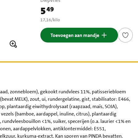
Diepvries
5
49
Prijs: € 5,49
€ 17,16 per kilo
17,16
/
kilo
Toevoegen aan mandje
pzaad, zonnebloem), gekookt rundvlees 11%, patisseriebloem
vat MELK), zout, ui, rundergelatine, gist, stabilisator: E466,
oop, plantaardig eiwithydrolysaat (raapzaad, maïs, SOJA),
vezels (bamboe, aardappel, inuline, citrus), plantaardig
, rundvleesbouillon <1%, suiker, specerijen (o.a. laurier <1% en
bonen, aardappelvlokken, antiklontermiddel: E551,
elkzuur, kurkuma-extract. Kan sporen van PINDA bevatten.