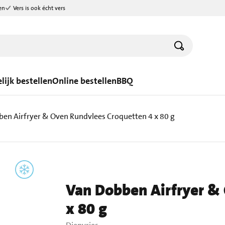
en
Vers is ook écht vers
lijk bestellen
Online bestellen
BBQ
en Airfryer & Oven Rundvlees Croquetten 4 x 80 g
Van Dobben Airfryer &
x 80 g