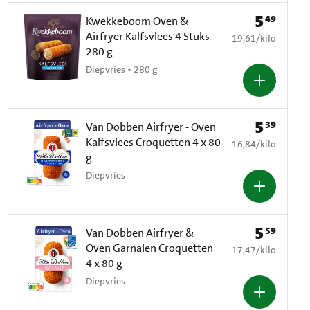
5
49
Prijs: € 5,49
Kwekkeboom Oven &
Airfryer Kalfsvlees 4 Stuks
€ 19,61 per kilo
19,61
/
kilo
280 g
Diepvries • 280 g
5
39
Prijs: € 5,39
Van Dobben Airfryer - Oven
Kalfsvlees Croquetten 4 x 80
€ 16,84 per kilo
16,84
/
kilo
g
Diepvries
5
59
Prijs: € 5,59
Van Dobben Airfryer &
Oven Garnalen Croquetten
€ 17,47 per kilo
17,47
/
kilo
4 x 80 g
Diepvries