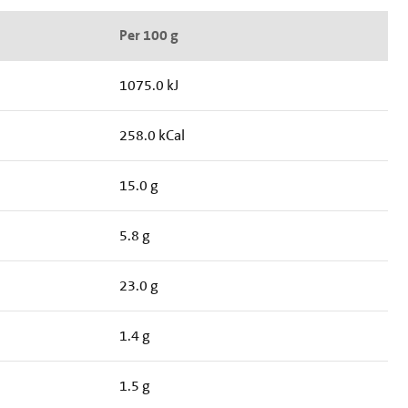
Per 100 g
1075.0 kJ
258.0 kCal
15.0 g
5.8 g
23.0 g
1.4 g
1.5 g