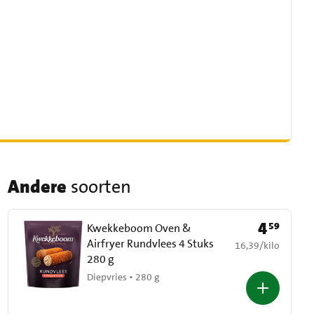
Andere
soorten
4
59
Prijs: € 4,59
Kwekkeboom Oven &
Airfryer Rundvlees 4 Stuks
€ 16,39 per kilo
16,39
/
kilo
280 g
Diepvries • 280 g