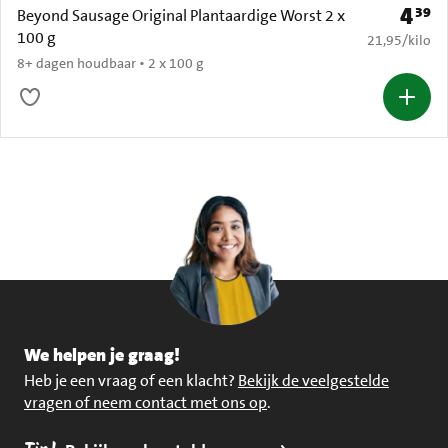
4
39
Prijs: 
Beyond Sausage Original Plantaardige Worst 2 x
100 g
€ 21,95 per k
21,95
/
kilo
8+ dagen houdbaar • 2 x 100 g
We helpen je graag!
Heb je een vraag of een klacht?
Bekijk de veelgestelde
vragen of neem contact met ons op
.