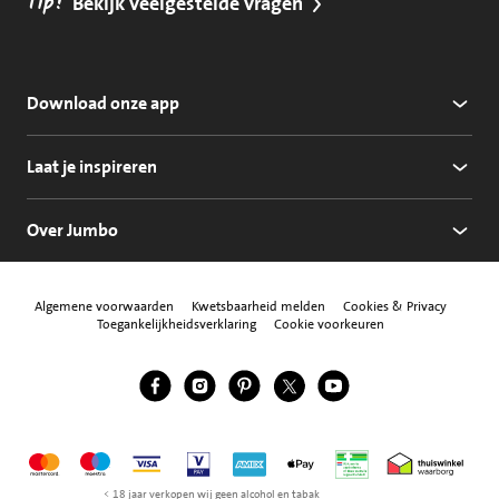
Tip!
Bekijk veelgestelde vragen
Download onze app
Laat je inspireren
Over Jumbo
Algemene voorwaarden
Kwetsbaarheid melden
Cookies & Privacy
Toegankelijkheidsverklaring
Cookie voorkeuren
Jumbo Facebook
Jumbo Instagram
Jumbo Pinterest
Jumbo Twitter
Jumbo YouTube
Volg ons
Mastercard
Maestro
Visa
Vpay
American Express
Apple Pay
Aanbiedersmedicijne
Thuiswinkel w
< 18 jaar verkopen wij geen alcohol en tabak