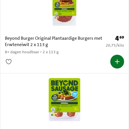
4
69
Prijs: 
Beyond Burger Original Plantaardige Burgers met
Erwteneiwit 2 x 113 g
€ 20,75 per k
20,75
/
kilo
8+ dagen houdbaar • 2 x 113 g