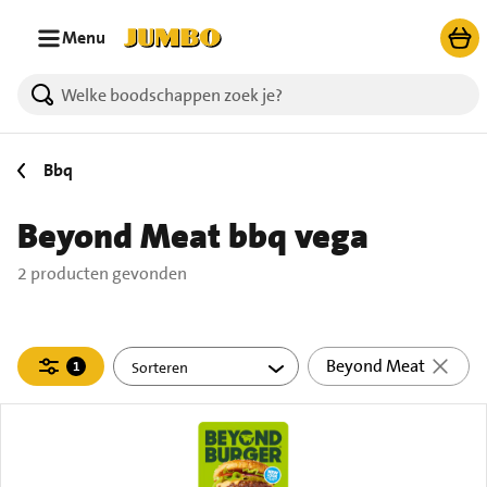
Ga naar zoeken
Ga naar hoofdinhoud
Menu
2 producten gevonden.
Bbq
Beyond Meat bbq vega
2 producten gevonden
Filteren
Beyond Meat
1
actief