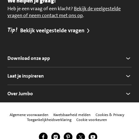
We helpen je graag!
Heb je een vraag of een klacht?
Bekijk de veelgestelde
vragen of neem contact met ons op
.
Tip!
Bekijk veelgestelde vragen
Download onze app
Laat je inspireren
Over Jumbo
Algemene voorwaarden
Kwetsbaarheid melden
Cookies & Privacy
Toegankelijkheidsverklaring
Cookie voorkeuren
Jumbo Facebook
Jumbo Instagram
Jumbo Pinterest
Jumbo Twitter
Jumbo YouTube
Volg ons