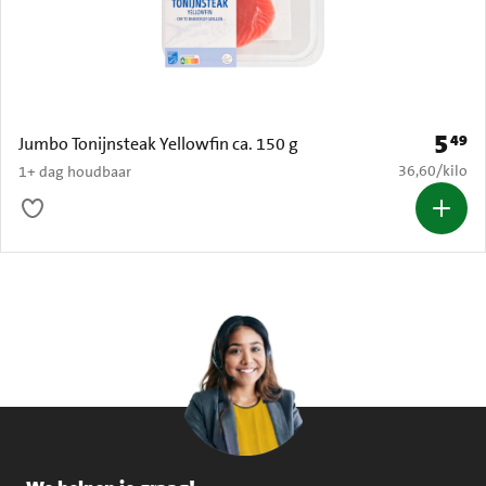
5
49
Prijs: 
Jumbo Tonijnsteak Yellowfin ca. 150 g
€ 36,60 per k
36,60
/
kilo
1+ dag houdbaar