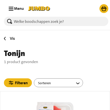
Ga naar zoeken
Ga naar hoofdinhoud
Menu
1 producten gevonden.
Vis
Tonijn
1 product gevonden
Filteren