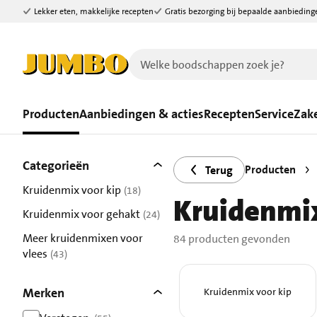
Lekker eten, makkelijke recepten
Gratis bezorging bij bepaalde aanbieding
Ga naar zoeken
Ga naar hoofdinhoud
Producten
Aanbiedingen & acties
Recepten
Service
Zake
Filters
84 producten gevonden.
Categorieën
Producten
Terug
Kruidenmix voor kip
(18)
Kruidenmix
resultaten
Kruidenmix voor gehakt
(24)
resultaten
Meer kruidenmixen voor
84 producten gevonden
vlees
(43)
resultaten
Merken
Kruidenmix voor kip