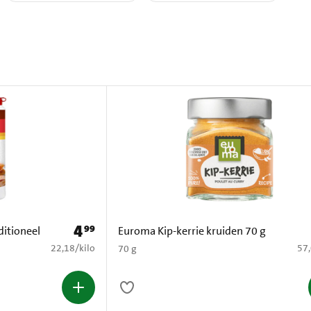
4
99
Prijs: € 4,99
ditioneel
Euroma Kip-kerrie kruiden 70 g
€ 22,18 per kilo
€ 5
22,18
/
kilo
57
70 g