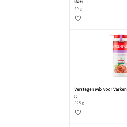
Boer
49 g
Verstegen Mix voor Varken
g
225 g