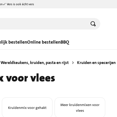
en
Vers is ook écht vers
lijk bestellen
Online bestellen
BBQ
Wereldkeukens, kruiden, pasta en rijst
Kruiden en specerijen
 voor vlees
Meer kruidenmixen voor
Kruidenmix voor gehakt
vlees