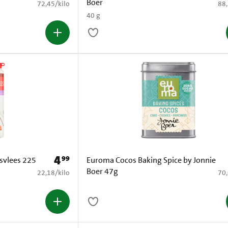
Boer
€ 72,45 per kilo
€ 8
72,45
/
kilo
88
40 g
4
99
Prijs: € 4,99
svlees 225
Euroma Cocos Baking Spice by Jonnie
Boer 47g
€ 22,18 per kilo
€ 7
22,18
/
kilo
70