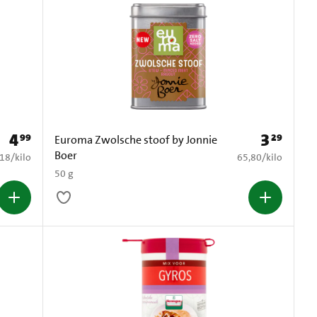
4
3
99
29
Prijs: € 4,99
Prijs: € 3,29
Euroma Zwolsche stoof by Jonnie
Boer
2,18 per kilo
€ 65,80 per kilo
,18
/
kilo
65,80
/
kilo
50 g