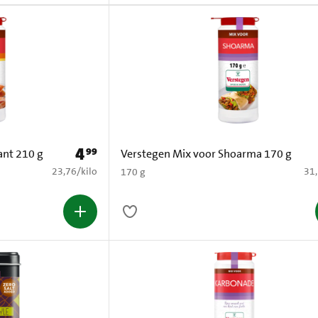
4
99
Prijs: € 4,99
ant 210 g
Verstegen Mix voor Shoarma 170 g
€ 23,76 per kilo
€ 3
23,76
/
kilo
31
170 g