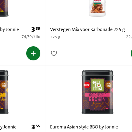
3
59
Prijs: € 3,59
by Jonnie
Verstegen Mix voor Karbonade 225 g
€ 74,79 per kilo
€ 2
74,79
/
kilo
22
225 g
3
55
Prijs: € 3,55
y Jonnie
Euroma Asian style BBQ by Jonnie