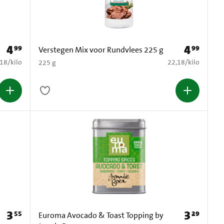
4
4
99
99
Prijs: € 4,99
Prijs: € 4,99
Verstegen Mix voor Rundvlees 225 g
2,18 per kilo
€ 22,18 per kilo
,18
/
kilo
22,18
/
kilo
225 g
3
3
55
29
Prijs: € 3,55
Prijs: € 3,29
Euroma Avocado & Toast Topping by