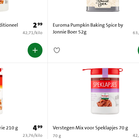
2
99
Prijs: € 2,99
ditioneel
Euroma Pumpkin Baking Spice by
Jonnie Boer 52g
€ 42,71 per kilo
€ 6
42,71
/
kilo
63
4
99
Prijs: € 4,99
rie 210 g
Verstegen Mix voor Speklapjes 70 g
€ 23,76 per kilo
€ 4
23,76
/
kilo
42
70 g