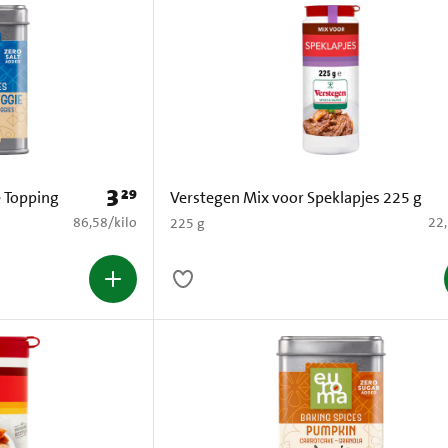
3
29
Prijs: € 3,29
 Topping
Verstegen Mix voor Speklapjes 225 g
€ 86,58 per kilo
€ 2
86,58
/
kilo
22
225 g