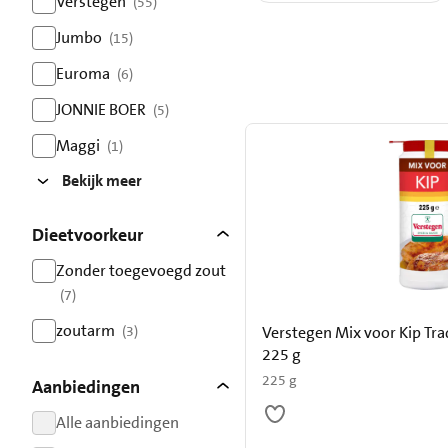
Verstegen
(55)
resultaten
Jumbo
(15)
resultaten
Euroma
(6)
resultaten
JONNIE BOER
(5)
resultaten
Maggi
(1)
resultaten
Bekijk meer
Dieetvoorkeur
Zonder toegevoegd zout
(7)
resultaten
zoutarm
(3)
Verstegen Mix voor Kip Tra
resultaten
225 g
225 g
Aanbiedingen
Alle aanbiedingen
resultaten