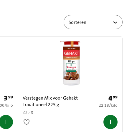
3
4
99
99
Prijs: € 3,99
Prijs: € 4,99
Verstegen Mix voor Gehakt
Traditioneel 225 g
7,00 per kilo
€ 22,18 per kilo
,00
/
kilo
22,18
/
kilo
225 g