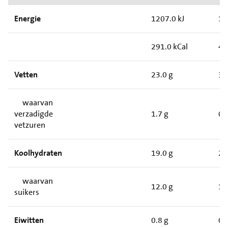
Energie
1207.0 kJ
18
291.0 kCal
44
Vetten
23.0 g
3.
waarvan
verzadigde
1.7 g
0.
vetzuren
Koolhydraten
19.0 g
2.
waarvan
12.0 g
1.
suikers
Eiwitten
0.8 g
0.