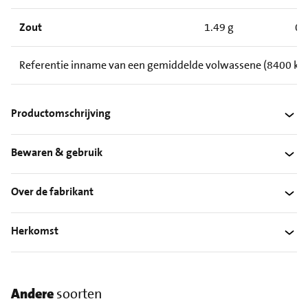
Zout
1.49 g
0.
Referentie inname van een gemiddelde volwassene (8400 kJ/
Productomschrijving
Bewaren & gebruik
Over de fabrikant
Herkomst
Andere
soorten