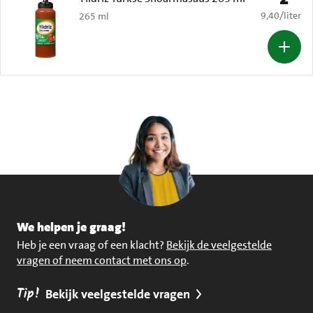
€ 9,40 per li
9,40
/
liter
265 ml
We helpen je graag!
Heb je een vraag of een klacht?
Bekijk de veelgestelde
vragen of neem contact met ons op
.
Tip!
Bekijk veelgestelde vragen