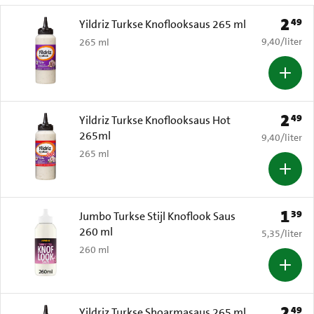
2
49
Prijs: 
Yildriz Turkse Knoflooksaus 265 ml
€ 9,40 per li
9,40
/
liter
265 ml
2
49
Prijs: 
Yildriz Turkse Knoflooksaus Hot
265ml
€ 9,40 per li
9,40
/
liter
265 ml
1
39
Prijs: 
Jumbo Turkse Stijl Knoflook Saus
260 ml
€ 5,35 per li
5,35
/
liter
260 ml
2
49
Prijs: 
Yildriz Turkse Shoarmasaus 265 ml