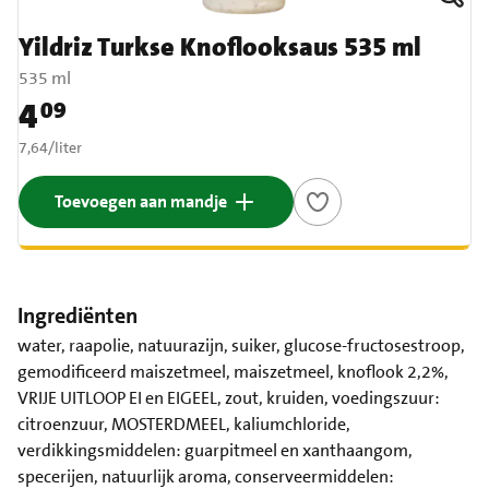
Yildriz Turkse Knoflooksaus 535 ml
535 ml
4
09
Prijs: € 4,09
€ 7,64 per liter
7,64
/
liter
Toevoegen aan mandje
Ingrediënten
water, raapolie, natuurazijn, suiker, glucose-fructosestroop,
gemodificeerd maiszetmeel, maiszetmeel, knoflook 2,2%,
VRIJE UITLOOP EI en EIGEEL, zout, kruiden, voedingszuur:
citroenzuur, MOSTERDMEEL, kaliumchloride,
verdikkingsmiddelen: guarpitmeel en xanthaangom,
specerijen, natuurlijk aroma, conserveermiddelen: