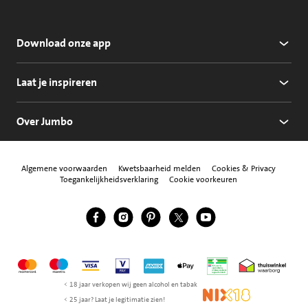
Download onze app
Laat je inspireren
Over Jumbo
Algemene voorwaarden
Kwetsbaarheid melden
Cookies & Privacy
Toegankelijkheidsverklaring
Cookie voorkeuren
Jumbo Facebook
Jumbo Instagram
Jumbo Pinterest
Jumbo Twitter
Jumbo YouTube
Volg ons
Mastercard
Maestro
Visa
Vpay
American Express
Apple Pay
Aanbiedersmedicijne
Thuiswinkel w
< 18 jaar verkopen wij geen alcohol en tabak
NIX18
< 25 jaar? Laat je legitimatie zien!