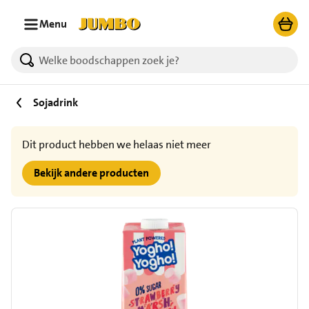
Ga naar zoeken
Ga naar hoofdinhoud
Menu
Sojadrink
Dit product hebben we helaas niet meer
Bekijk andere producten