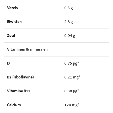
Vezels
0.5 g
Eiwitten
2.8 g
Zout
0.04 g
Vitaminen & mineralen
D
0.75 µg*
B2 (riboflavine)
0.21 mg*
Vitamine B12
0.38 µg*
Calcium
120 mg*