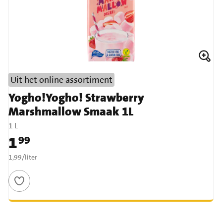
Uit het online assortiment
Yogho!Yogho! Strawberry
Marshmallow Smaak 1L
1 L
1
99
Prijs: € 1,99
€ 1,99 per liter
1,99
/
liter