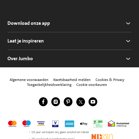
Download onze app
Laat je inspireren
Over Jumbo
Algemene voorwaarden
Kwetsbaarheid melden
Cookies & Privacy
Toegankelijkheidsverklaring
Cookie voorkeuren
Jumbo Facebook
Jumbo Instagram
Jumbo Pinterest
Jumbo Twitter
Jumbo YouTube
Volg ons
Mastercard
Maestro
Visa
Vpay
American Express
Apple Pay
Aanbiedersmedicijne
Thuiswinkel w
< 18 jaar verkopen wij geen alcohol en tabak
NIX18
< 25 jaar? Laat je legitimatie zien!