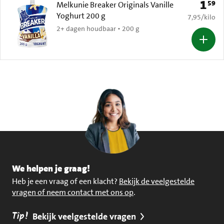
1
59
Prijs: 
Melkunie Breaker Originals Vanille
Yoghurt 200 g
€ 7,95 per k
7,95
/
kilo
2+ dagen houdbaar • 200 g
We helpen je graag!
Heb je een vraag of een klacht?
Bekijk de veelgestelde
vragen of neem contact met ons op
.
Tip!
Bekijk veelgestelde vragen