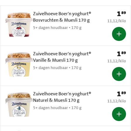
1
89
Prijs: 
Zuivelhoeve Boer'n yoghurt®
Bosvruchten & Muesli 170 g
€ 11,12 per k
11,12
/
kilo
5+ dagen houdbaar • 170 g
1
89
Prijs: 
Zuivelhoeve Boer'n yoghurt®
Vanille & Muesli 170 g
€ 11,12 per k
11,12
/
kilo
5+ dagen houdbaar • 170 g
1
89
Prijs: 
Zuivelhoeve Boer'n yoghurt®
Naturel & Muesli 170 g
€ 11,12 per k
11,12
/
kilo
5+ dagen houdbaar • 170 g