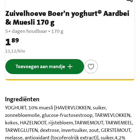
Zuivelhoeve Boer'n yoghurt® Aardbei
& Muesli 170 g
5+ dagen houdbaar
•
170 g
1
89
Prijs: € 1,89
€ 11,12 per kilo
11,12
/
kilo
Toevoegen aan mandje
Ingrediënten
YOGHURT, 10% muesli [HAVERVLOKKEN, suiker,
zonnebloemolie, glucose-fructosestroop, TARWEVLOKKEN,
kokos, HAZELNOOT, rijstebloem,TARWEMOUT, TARWEMEEL,
TARWEGLUTEN, dextrose, invertsuiker, zout, GERSTEMOUT,
melasse, antioxidant (tocoferolrijk extract)], suiker,4,2%