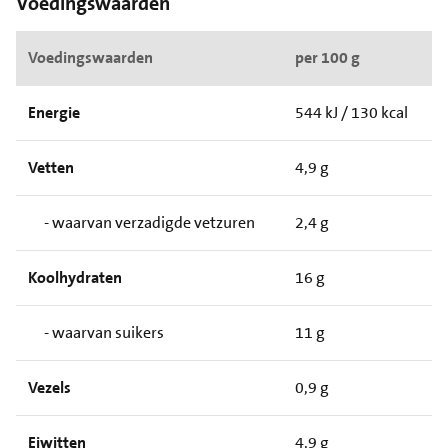
Voedingswaarden
Voedingswaarden
per 100 g
Energie
544 kJ / 130 kcal
Vetten
4,9 g
- waarvan verzadigde vetzuren
2,4 g
Koolhydraten
16 g
- waarvan suikers
11 g
Vezels
0,9 g
Eiwitten
4,9 g