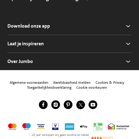
Download onze app
Laat je inspireren
Over Jumbo
Algemene voorwaarden
Kwetsbaarheid melden
Cookies & Privacy
Toegankelijkheidsverklaring
Cookie voorkeuren
Jumbo Facebook
Jumbo Instagram
Jumbo Pinterest
Jumbo Twitter
Jumbo YouTube
Volg ons
Mastercard
Maestro
Visa
Vpay
American Express
Apple Pay
Aanbiedersmedicijne
Thuiswinkel w
< 18 jaar verkopen wij geen alcohol en tabak
NIX18