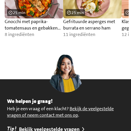
25 min
25 min
Gnocchi met paprika-
Gefrituurde asperges met
Klas
tomatensaus en gebakken
burrata en serrano ham
gegr
zalm
8 ingrediënten
11 ingrediënten
12 i
We helpen je graag!
Heb je een vraag of een klacht?
Bekijk de veelgestelde
vragen of neem contact met ons op
.
Tip!
Bekijk veelgestelde vragen