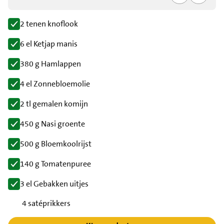
2 tenen knoflook
6 el Ketjap manis
380 g Hamlappen
4 el Zonnebloemolie
2 tl gemalen komijn
450 g Nasi groente
500 g Bloemkoolrijst
140 g Tomatenpuree
3 el Gebakken uitjes
4 satéprikkers