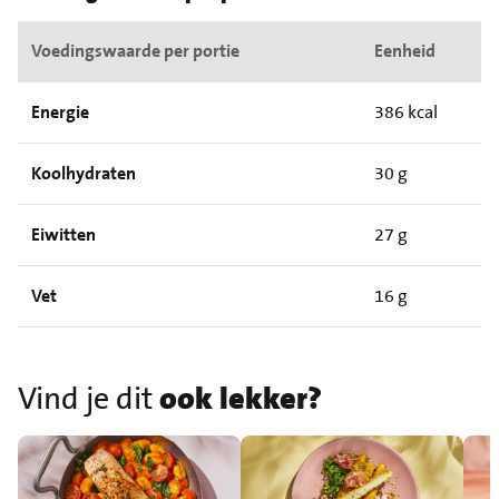
Voedingswaarde per portie
Eenheid
Energie
386 kcal
Koolhydraten
30 g
Eiwitten
27 g
Vet
16 g
Vind je dit
ook lekker?