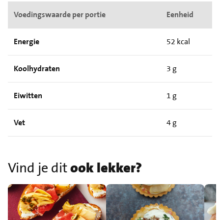
Voedingswaarde per portie
Eenheid
Energie
52 kcal
Koolhydraten
3 g
Eiwitten
1 g
Vet
4 g
Vind je dit
ook lekker?