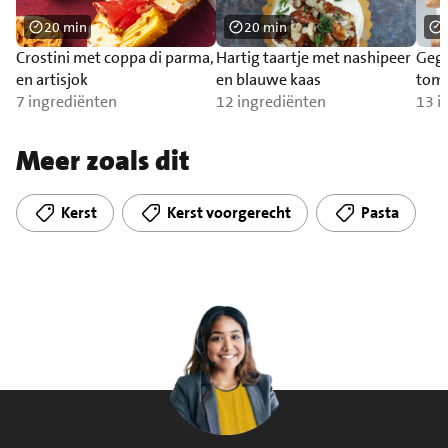
20 min
20 min
Crostini met coppa di parma,
Hartig taartje met nashipeer
Gegr
en artisjok
en blauwe kaas
tom
7 ingrediënten
12 ingrediënten
13 i
Meer zoals dit
Kerst
Kerst voorgerecht
Pasta