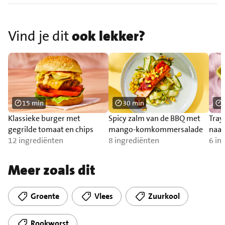
Vind je dit
ook lekker?
15 min
30 min
Klassieke burger met
Spicy zalm van de BBQ met
Tray
gegrilde tomaat en chips
mango-komkommersalade
naa
12 ingrediënten
8 ingrediënten
6 in
Meer zoals dit
Groente
Vlees
Zuurkool
Rookworst