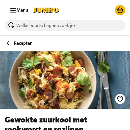
Ga naar zoeken
Ga naar hoofdinhoud
Menu
Recepten
Gewokte zuurkool met
rookworst en rozijnen