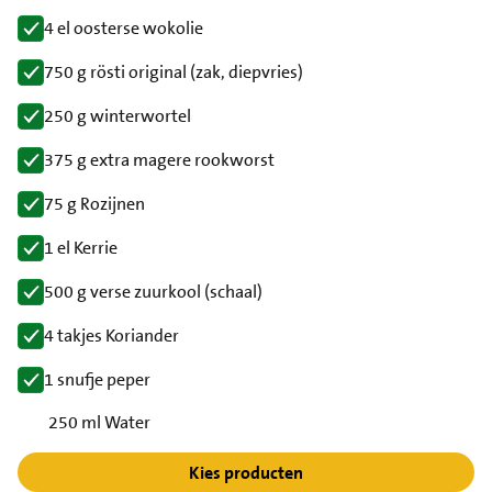
4 el oosterse wokolie
750 g rösti original (zak, diepvries)
250 g winterwortel
375 g extra magere rookworst
75 g Rozijnen
1 el Kerrie
500 g verse zuurkool (schaal)
4 takjes Koriander
1 snufje peper
250 ml Water
Kies producten