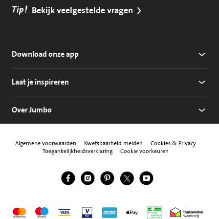
Tip!
Bekijk veelgestelde vragen
Download onze app
Laat je inspireren
Over Jumbo
Algemene voorwaarden
Kwetsbaarheid melden
Cookies & Privacy
Toegankelijkheidsverklaring
Cookie voorkeuren
Jumbo Facebook
Jumbo Instagram
Jumbo Pinterest
Jumbo Twitter
Jumbo YouTube
Volg ons
Mastercard
Maestro
Visa
Vpay
American Express
Apple Pay
Aanbiedersmedicijne
Thuiswinkel w