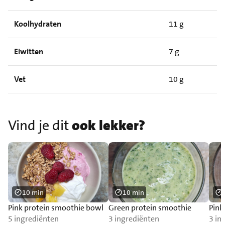
Koolhydraten
11 g
Eiwitten
7 g
Vet
10 g
Vind je dit
ook lekker?
10 min
10 min
Pink protein smoothie bowl
Green protein smoothie
Pink
5 ingrediënten
3 ingrediënten
3 in