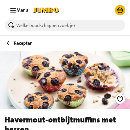
Ga naar zoeken
Ga naar hoofdinhoud
Menu
Recepten
Havermout-ontbijtmuffins met
bessen