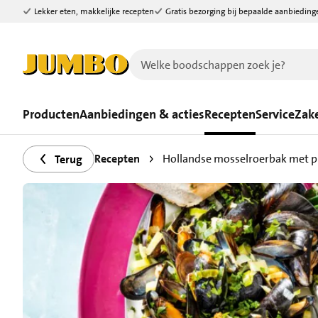
Lekker eten, makkelijke recepten
Gratis bezorging bij bepaalde aanbieding
Ga naar zoeken
Ga naar hoofdinhoud
Producten
Aanbiedingen & acties
Recepten
Service
Zake
Recepten
Hollandse mosselroerbak met p
Terug