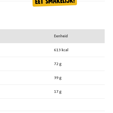
Eenheid
613 kcal
72 g
39 g
17 g