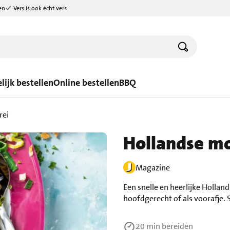
en
Vers is ook écht vers
lijk bestellen
Online bestellen
BBQ
rei
Hollandse mo
Magazine
Een snelle en heerlijke Hollan
hoofdgerecht of als voorafje.
20 min
bereiden