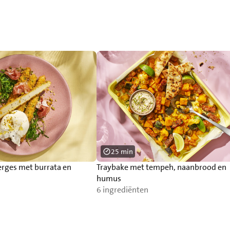
25 min
erges met burrata en
Traybake met tempeh, naanbrood en
humus
6 ingrediënten