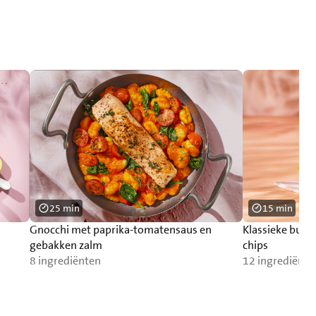
25 min
15 min
Gnocchi met paprika-tomatensaus en
Klassieke burg
gebakken zalm
chips
8 ingrediënten
12 ingrediënte