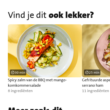
Vind je dit
ook lekker?
30 min
25 min
Spicy zalm van de BBQ met mango-
Gefrituurde asp
komkommersalade
serrano ham
8 ingrediënten
11 ingrediënten