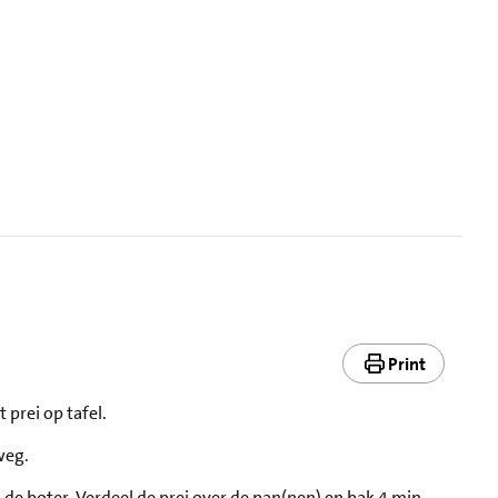
Print
 prei op tafel.
weg.
e boter. Verdeel de prei over de pan(nen) en bak 4 min.