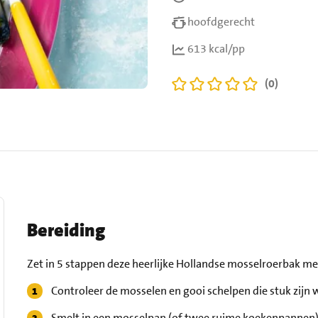
hoofdgerecht
613 kcal/pp
(0)
Bereiding
Zet in 5 stappen deze heerlijke Hollandse mosselroerbak met
Controleer de mosselen en gooi schelpen die stuk zijn 
Smelt in een mosselpan (of twee ruime koekenpannen) d