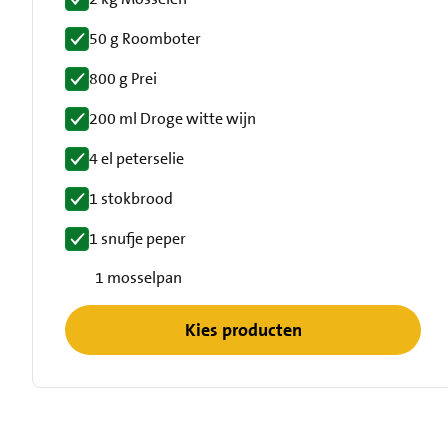
50 g Roomboter
800 g Prei
200 ml Droge witte wijn
4 el peterselie
1 stokbrood
1 snufje peper
1 mosselpan
Kies producten