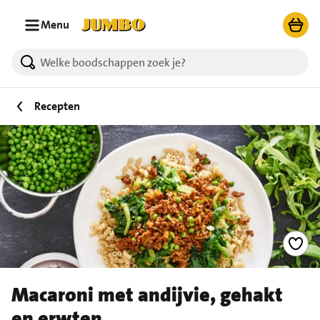
Ga naar zoeken
Ga naar hoofdinhoud
Menu
Recepten
Macaroni met andijvie, gehakt
en erwten