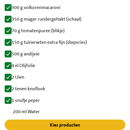
300 g volkorenmacaroni
350 g mager rundergehakt (schaal)
70 g tomatenpuree (blikje)
150 g tuinerwten extra fijn (diepvries)
500 g andijvie
4 el Olijfolie
2 Uien
2 tenen knoflook
1 snufje peper
200 ml Water
Kies producten