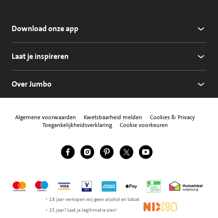
Download onze app
Laat je inspireren
Over Jumbo
Algemene voorwaarden
Kwetsbaarheid melden
Cookies & Privacy
Toegankelijkheidsverklaring
Cookie voorkeuren
Jumbo Facebook
Jumbo Instagram
Jumbo Pinterest
Jumbo Twitter
Jumbo YouTube
Volg ons
Mastercard
Maestro
Visa
Vpay
American Express
Apple Pay
Aanbiedersmedicijne
Thuiswinkel w
< 18 jaar verkopen wij geen alcohol en tabak
NIX18
< 25 jaar? Laat je legitimatie zien!