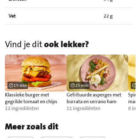
Vet
22 g
Vind je dit
ook lekker?
15 min
25 min
Klassieke burger met
Gefrituurde asperges met
Spic
gegrilde tomaat en chips
burrata en serrano ham
man
12 ingrediënten
11 ingrediënten
8 in
Meer zoals dit