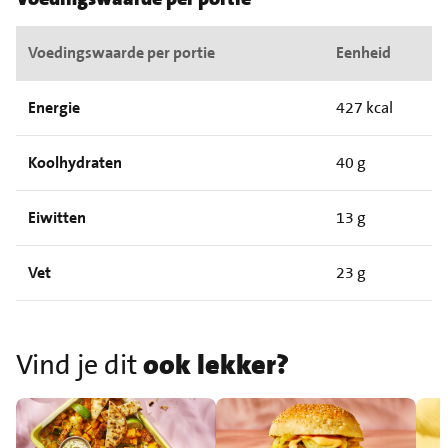
Voedingswaarde per portie
Eenheid
Energie
427 kcal
Koolhydraten
40 g
Eiwitten
13 g
Vet
23 g
Vind je dit
ook lekker?