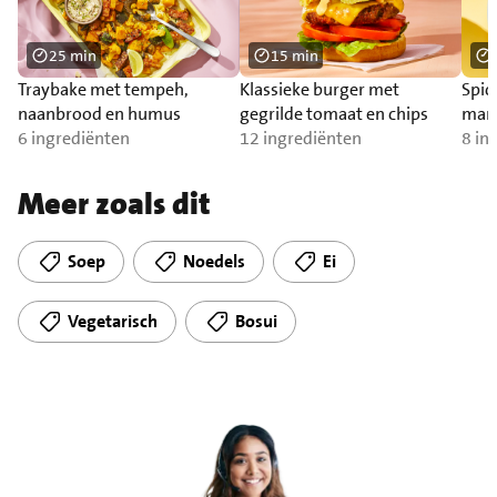
25 min
15 min
Traybake met tempeh,
Klassieke burger met
Spic
naanbrood en humus
gegrilde tomaat en chips
man
6 ingrediënten
12 ingrediënten
8 in
Meer zoals dit
Soep
Noedels
Ei
Vegetarisch
Bosui