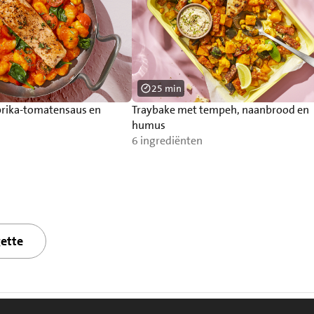
25 min
rika-tomatensaus en
Traybake met tempeh, naanbrood en
humus
6 ingrediënten
ette