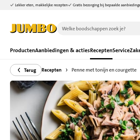
Lekker eten, makkelijke recepten
Gratis bezorging bij bepaalde aanbieding
Ga naar zoeken
Ga naar hoofdinhoud
Producten
Aanbiedingen & acties
Recepten
Service
Zake
Recepten
Penne met tonijn en courgette
Terug