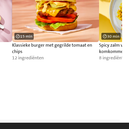
15 min
30 min
Klassieke burger met gegrilde tomaat en
Spicy zalm va
chips
komkommersa
12 ingrediënten
8 ingrediënten