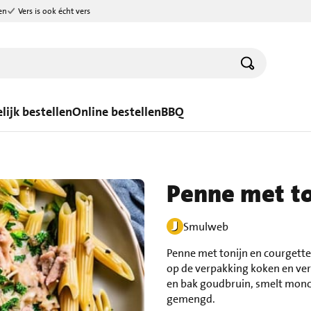
en
Vers is ook écht vers
lijk bestellen
Online bestellen
BBQ
Penne met to
Smulweb
Penne met tonijn en courgette
op de verpakking koken en verv
en bak goudbruin, smelt moncou
gemengd.