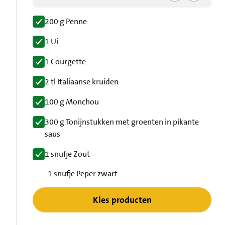
200 g Penne
1 Ui
1 Courgette
2 tl Italiaanse kruiden
100 g Monchou
300 g Tonijnstukken met groenten in pikante
saus
1 snufje Zout
1 snufje Peper zwart
Kies producten