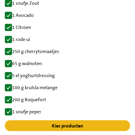
1 snufje Zout
1 Avocado
1 Citroen
1 rode ui
250 g cherrytomaatjes
65 g walnoten
5 el yoghurtdressing
100 g krulsla melange
200 g Roquefort
1 snufje peper
Kies producten