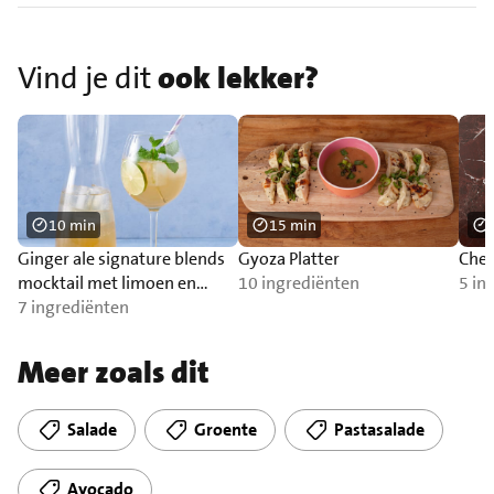
Vind je dit
ook lekker?
10 min
15 min
Ginger ale signature blends
Gyoza Platter
Chee
mocktail met limoen en
10 ingrediënten
5 in
munt
7 ingrediënten
Meer zoals dit
Salade
Groente
Pastasalade
Avocado