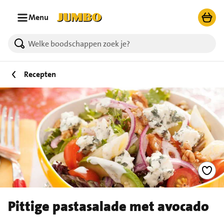
Ga naar zoeken
Ga naar hoofdinhoud
Menu
Recepten
Pittige pastasalade met avocado