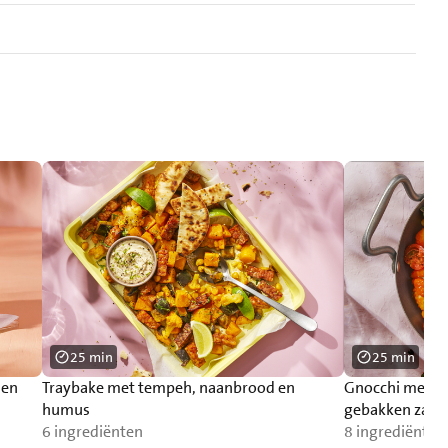
25 min
25 min
 en
Traybake met tempeh, naanbrood en
Gnocchi met p
humus
gebakken zalm
6 ingrediënten
8 ingrediënten