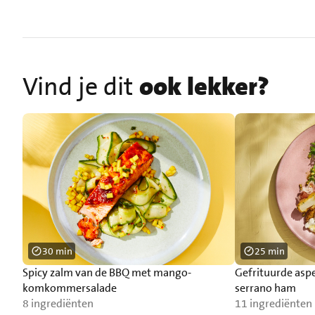
Vind je dit
ook lekker?
30 min
25 min
Spicy zalm van de BBQ met mango-
Gefrituurde asp
komkommersalade
serrano ham
8 ingrediënten
11 ingrediënten