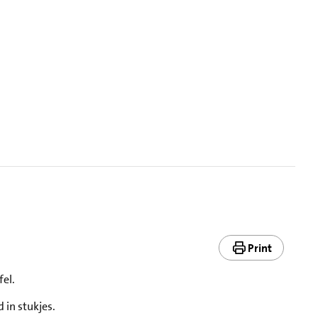
Print
fel.
 in stukjes.