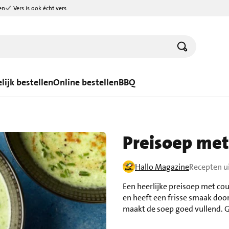
en
Vers is ook écht vers
lijk bestellen
Online bestellen
BBQ
Preisoep met
Hallo Magazine
Recepten u
Een heerlijke preisoep met co
en heeft een frisse smaak door
maakt de soep goed vullend. 