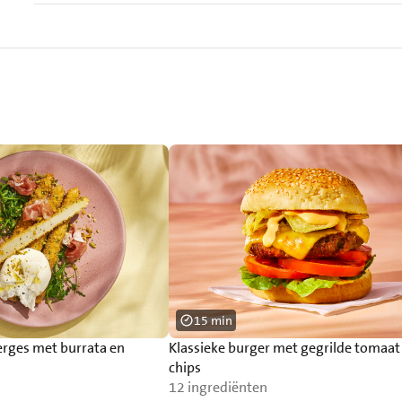
15 min
erges met burrata en
Klassieke burger met gegrilde tomaat
chips
12 ingrediënten