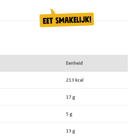
Eenheid
213 kcal
17 g
5 g
13 g