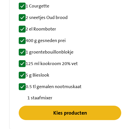
1 Courgette
2 sneetjes Oud brood
2 el Roomboter
400 g gesneden prei
1 groentebouillonblokje
125 ml kookroom 20% vet
5 g Bieslook
0.5 tl gemalen nootmuskaat
1 staafmixer
Kies producten