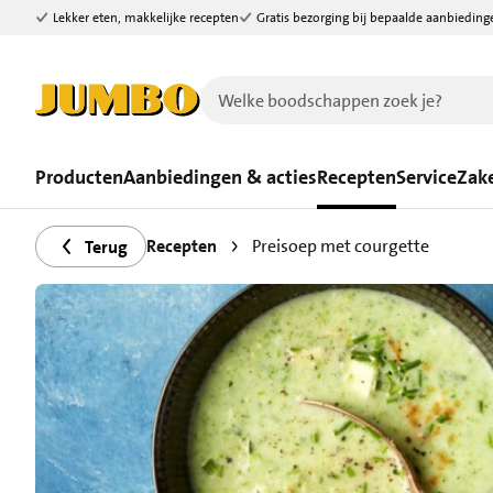
Lekker eten, makkelijke recepten
Gratis bezorging bij bepaalde aanbieding
Ga naar zoeken
Ga naar hoofdinhoud
Producten
Aanbiedingen & acties
Recepten
Service
Zake
Recepten
Preisoep met courgette
Terug