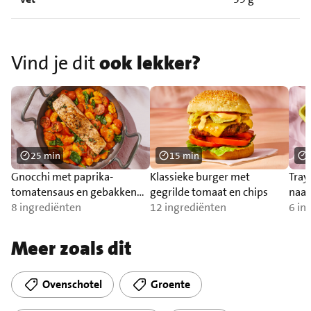
Vind je dit
ook lekker?
25 min
15 min
Gnocchi met paprika-
Klassieke burger met
Tray
tomatensaus en gebakken
gegrilde tomaat en chips
naa
zalm
8 ingrediënten
12 ingrediënten
6 in
Meer zoals dit
Ovenschotel
Groente