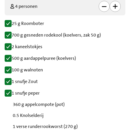
4 personen
25 g Roomboter
700 g gesneden rodekool (koelvers, zak 50 g)
2 kaneelstokjes
500 g aardappelpuree (koelvers)
100 g walnoten
1 snufje Zout
1 snufje peper
360 g appelcompote (pot)
0.5 Knolselderij
1 verse runderrookworst (270 g)