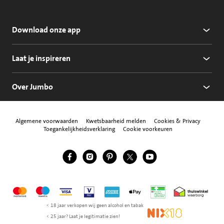
Download onze app
Laat je inspireren
Over Jumbo
Algemene voorwaarden
Kwetsbaarheid melden
Cookies & Privacy
Toegankelijkheidsverklaring
Cookie voorkeuren
Jumbo Facebook
Jumbo Instagram
Jumbo Pinterest
Jumbo Twitter
Jumbo YouTube
Volg ons
Mastercard
Maestro
Visa
Vpay
American Express
Apple Pay
Aanbiedersmedicijne
Thuiswinkel w
< 18 jaar verkopen wij geen alcohol en tabak
NIX18
< 25 jaar? Laat je legitimatie zien!