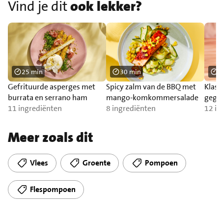
Vind je dit
ook lekker?
25 min
30 min
Gefrituurde asperges met
Spicy zalm van de BBQ met
Klas
burrata en serrano ham
mango-komkommersalade
gegr
11 ingrediënten
8 ingrediënten
12 i
Meer zoals dit
Vlees
Groente
Pompoen
Flespompoen