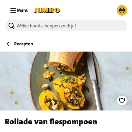
Ga naar zoeken
Ga naar hoofdinhoud
Menu
Recepten
Rollade van flespompoen