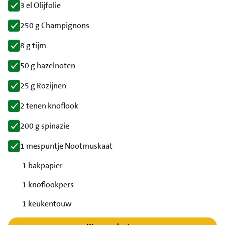
3 el Olijfolie
250 g Champignons
8 g tijm
50 g hazelnoten
25 g Rozijnen
2 tenen knoflook
200 g spinazie
1 mespuntje Nootmuskaat
1 bakpapier
1 knoflookpers
1 keukentouw