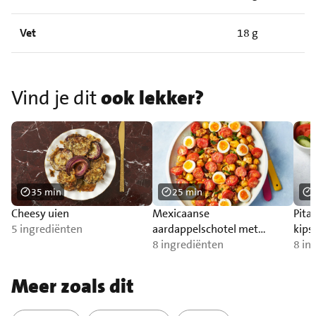
Vet
18 g
Vind je dit
ook lekker?
35 min
25 min
Cheesy uien
Mexicaanse
Pita
5 ingrediënten
aardappelschotel met
kip
trostomaat
8 ingrediënten
8 in
Meer zoals dit