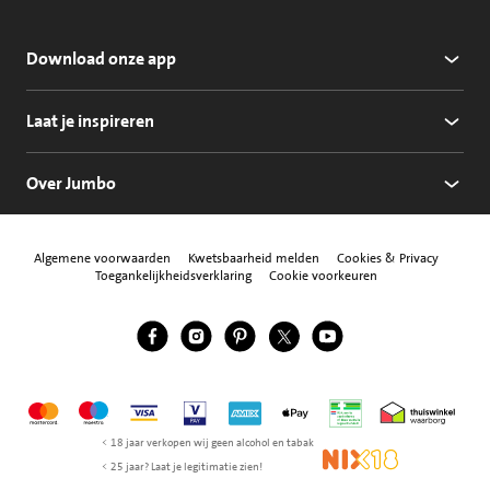
Download onze app
Laat je inspireren
Over Jumbo
Algemene voorwaarden
Kwetsbaarheid melden
Cookies & Privacy
Toegankelijkheidsverklaring
Cookie voorkeuren
Jumbo Facebook
Jumbo Instagram
Jumbo Pinterest
Jumbo Twitter
Jumbo YouTube
Volg ons
Mastercard
Maestro
Visa
Vpay
American Express
Apple Pay
Aanbiedersmedicijne
Thuiswinkel w
< 18 jaar verkopen wij geen alcohol en tabak
NIX18
< 25 jaar? Laat je legitimatie zien!