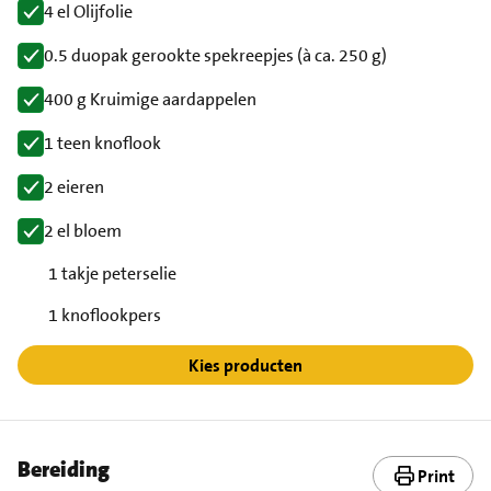
4 el Olijfolie
0.5 duopak gerookte spekreepjes (à ca. 250 g)
400 g Kruimige aardappelen
1 teen knoflook
2 eieren
2 el bloem
1 takje peterselie
1 knoflookpers
Kies producten
Bereiding
Print