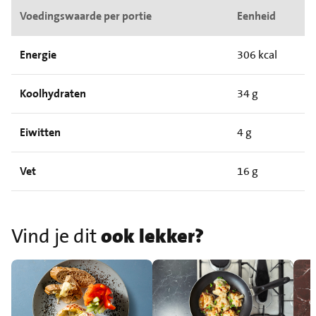
Voedingswaarde per portie
Eenheid
Energie
306 kcal
Koolhydraten
34 g
Eiwitten
4 g
Vet
16 g
Vind je dit
ook lekker?