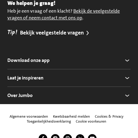
We helpen je graag!
Heb je een vraag of een klacht?
Bekijk de veelgestelde
vragen of neem contact met ons op
.
Tip!
Bekijk veelgestelde vragen
Download onze app
Laat je inspireren
Over Jumbo
Algemene voorwaarden
Kwetsbaarheid melden
Cookies & Privacy
Toegankelijkheidsverklaring
Cookie voorkeuren
Jumbo Facebook
Jumbo Instagram
Jumbo Pinterest
Jumbo Twitter
Jumbo YouTube
Volg ons