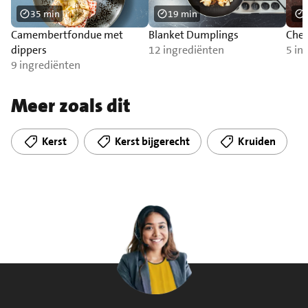
35 min
19 min
Camembertfondue met
Blanket Dumplings
Chee
dippers
12 ingrediënten
5 in
9 ingrediënten
Meer zoals dit
Kerst
Kerst bijgerecht
Kruiden