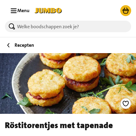
Ga naar zoeken
Ga naar hoofdinhoud
Menu
Recepten
Röstitorentjes met tapenade