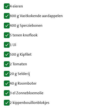
4 eieren
800 g Vastkokende aardappelen
400 g Sperziebonen
5 tenen knoflook
1 Ui
500 g Kipfilet
2 Tomaten
20 g Selderij
40 g Roomboter
3 el Zonnebloemolie
2 kippenbouillonblokjes