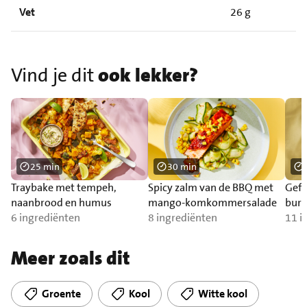
Vet
26 g
Vind je dit
ook lekker?
25 min
30 min
Traybake met tempeh,
Spicy zalm van de BBQ met
Gefr
naanbrood en humus
mango-komkommersalade
burr
6 ingrediënten
8 ingrediënten
11 i
Meer zoals dit
Groente
Kool
Witte kool