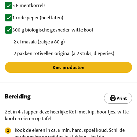
5 Pimentkorrels
1 rode peper (heel laten)
300 g biologische gesneden witte kool
2 el masala (zakje à 80 g)
2 pakken rotivellen original (à 2 stuks, diepvries)
Kies producten
Bereiding
Print
Zet in 4 stappen deze heerlijke Roti met kip, boontjes, witte
kool en eieren op tafel.
Kook de eieren in ca. 8 min. hard, spoel koud. Schil de
aardappelen en snijd ze in stukken. Haal de