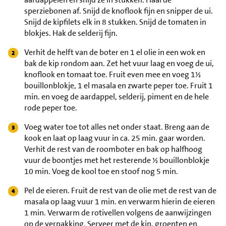
sperziebonen af. Snijd de knoflook fijn en snipper de ui.
Snijd de kipfilets elk in 8 stukken. Snijd de tomaten in
blokjes. Hak de selderij fijn.
Verhit de helft van de boter en 1 el olie in een wok en
bak de kip rondom aan. Zet het vuur laag en voeg de ui,
knoflook en tomaat toe. Fruit even mee en voeg 1½
bouillonblokje, 1 el masala en zwarte peper toe. Fruit 1
min. en voeg de aardappel, selderij, piment en de hele
rode peper toe.
Voeg water toe tot alles net onder staat. Breng aan de
kook en laat op laag vuur in ca. 25 min. gaar worden.
Verhit de rest van de roomboter en bak op halfhoog
vuur de boontjes met het resterende ½ bouillonblokje
10 min. Voeg de kool toe en stoof nog 5 min.
Pel de eieren. Fruit de rest van de olie met de rest van de
masala op laag vuur 1 min. en verwarm hierin de eieren
1 min. Verwarm de rotivellen volgens de aanwijzingen
op de verpakking. Serveer met de kip, groenten en