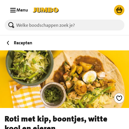
Ga naar zoeken
Ga naar hoofdinhoud
Menu
Recepten
Roti met kip, boontjes, witte
kool en eieren