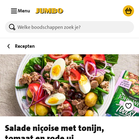
Ga naar zoeken
Ga naar hoofdinhoud
Menu
Recepten
Salade niçoise met tonijn,
tomaat en rode ui