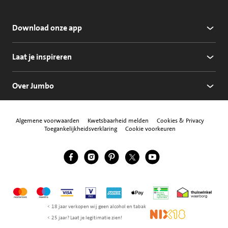
Download onze app
Laat je inspireren
Over Jumbo
Algemene voorwaarden
Kwetsbaarheid melden
Cookies & Privacy
Toegankelijkheidsverklaring
Cookie voorkeuren
Jumbo Facebook
Jumbo Instagram
Jumbo Pinterest
Jumbo Twitter
Jumbo YouTube
Volg ons
Mastercard
Maestro
Visa
Vpay
American Express
Apple Pay
Aanbiedersmedicijne
Thuiswinkel w
< 18 jaar verkopen wij geen alcohol en tabak
NIX18
< 25 jaar? Laat je legitimatie zien!