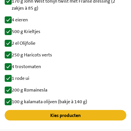
170 g John West tonijn twist met Franse dressing (2
zakjes à 85 g)
4 eieren
500 g Krieltjes
2 el Olijfolie
250 g Haricots verts
4 trostomaten
1 rode ui
200 g Romainesla
100 g kalamata olijven (bakje à 140 g)
Kies producten