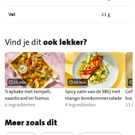
Vet
21 g
Vind je dit
ook lekker?
25 min
30 min
Traybake met tempeh,
Spicy zalm van de BBQ met
Gefr
naanbrood en humus
mango-komkommersalade
burr
6 ingrediënten
8 ingrediënten
11 i
Meer zoals dit