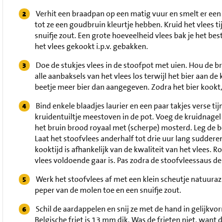
Verhit een braadpan op een matig vuur en smelt er een 
tot ze een goudbruin kleurtje hebben. Kruid het vlees 
snuifje zout. Een grote hoeveelheid vlees bak je het bes
het vlees gekookt i.p.v. gebakken.
Doe de stukjes vlees in de stoofpot met uien. Hou de b
alle aanbaksels van het vlees los terwijl het bier aan 
beetje meer bier dan aangegeven. Zodra het bier kookt, 
Bind enkele blaadjes laurier en een paar takjes verse 
kruidentuiltje meestoven in de pot. Voeg de kruidnagel
het bruin brood royaal met (scherpe) mosterd. Leg de 
Laat het stoofvlees anderhalf tot drie uur lang suddere
kooktijd is afhankelijk van de kwaliteit van het vlees. R
vlees voldoende gaar is. Pas zodra de stoofvleessaus de
Werk het stoofvlees af met een klein scheutje natuuraz
peper van de molen toe en een snuifje zout.
Schil de aardappelen en snij ze met de hand in gelijkvor
Belgische friet is 13 mm dik. Was de frieten niet, want da