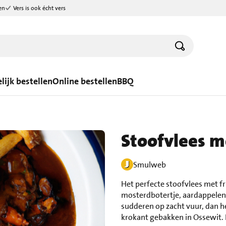
en
Vers is ook écht vers
lijk bestellen
Online bestellen
BBQ
Stoofvlees me
Smulweb
Het perfecte stoofvlees met fr
mosterdbotertje, aardappelen 
sudderen op zacht vuur, dan heb
krokant gebakken in Ossewit. 