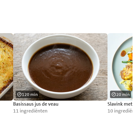
120 min
20 min
Basissaus jus de veau
Slavink met sp
11 ingrediënten
10 ingrediënte