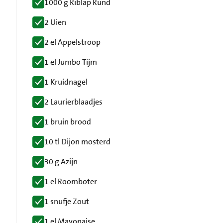
1000 g Riblap Rund
2 Uien
2 el Appelstroop
1 el Jumbo Tijm
1 Kruidnagel
2 Laurierblaadjes
1 bruin brood
10 tl Dijon mosterd
30 g Azijn
1 el Roomboter
1 snufje Zout
1 el Mayonaise