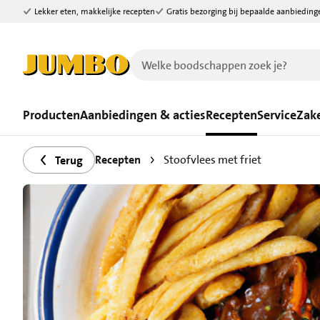
Lekker eten, makkelijke recepten
Gratis bezorging bij bepaalde aanbieding
Ga naar zoeken
Ga naar hoofdinhoud
Producten
Aanbiedingen & acties
Recepten
Service
Zake
Recepten
Stoofvlees met friet
Terug