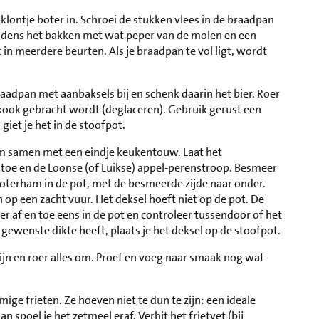
klontje boter in. Schroei de stukken vlees in de braadpan
tijdens het bakken met wat peper van de molen en een
t in meerdere beurten. Als je braadpan te vol ligt, wordt
raadpan met aanbaksels bij en schenk daarin het bier. Roer
de kook gebracht wordt (deglaceren). Gebruik gerust een
giet je het in de stoofpot.
tijm samen met een eindje keukentouw. Laat het
 toe en de Loonse (of Luikse) appel-perenstroop. Besmeer
boterham in de pot, met de besmeerde zijde naar onder.
n op een zacht vuur. Het deksel hoeft niet op de pot. De
oer af en toe eens in de pot en controleer tussendoor of het
 gewenste dikte heeft, plaats je het deksel op de stoofpot.
ijn en roer alles om. Proef en voeg naar smaak nog wat
mige frieten. Ze hoeven niet te dun te zijn: een ideale
n spoel je het zetmeel eraf. Verhit het frietvet (bij