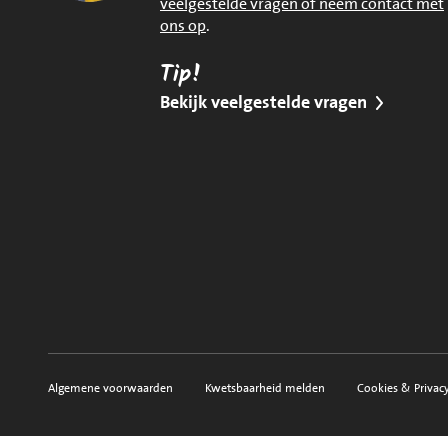
veelgestelde vragen of neem contact met
ons op
.
Tip!
Bekijk veelgestelde vragen
Algemene voorwaarden
Kwetsbaarheid melden
Cookies & Privac
Voorwaarden, privacy en sitemap