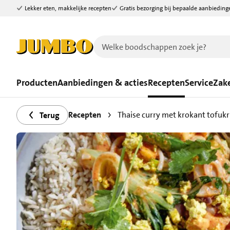
Lekker eten, makkelijke recepten
Gratis bezorging bij bepaalde aanbieding
Ga naar zoeken
Ga naar hoofdinhoud
Producten
Aanbiedingen & acties
Recepten
Service
Zake
Recepten
Thaise curry met krokant tofuk
Terug