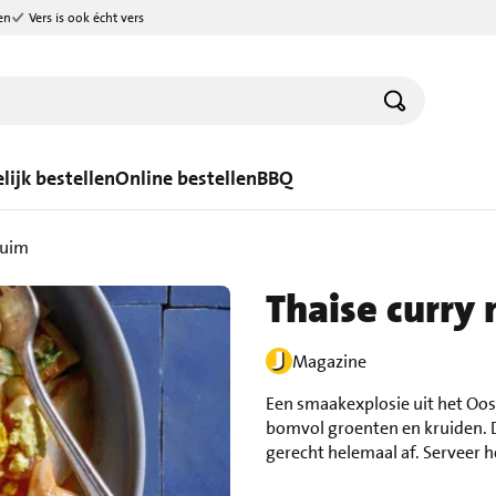
en
Vers is ook écht vers
lijk bestellen
Online bestellen
BBQ
ruim
Thaise curry
Magazine
Een smaakexplosie uit het Oos
bomvol groenten en kruiden. 
gerecht helemaal af. Serveer h