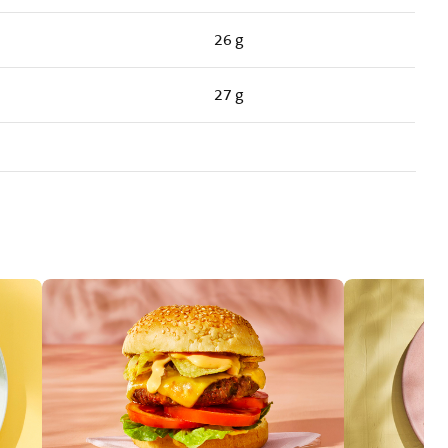
26 g
27 g