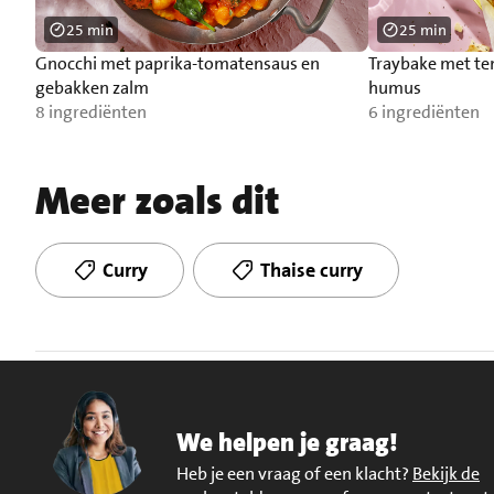
25 min
25 min
Gnocchi met paprika-tomatensaus en
Traybake met t
gebakken zalm
humus
8 ingrediënten
6 ingrediënten
Meer zoals dit
Curry
Thaise curry
We helpen je graag!
Heb je een vraag of een klacht?
Bekijk de