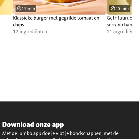
15 min
25 min
Klassieke burger met gegrilde tomaat en
Gefrituurde as
chips
serrano ham
12 ingrediënten
11 ingrediënte
Download onze app
Met de Jumbo app doe je vlot je boodschappen, met de