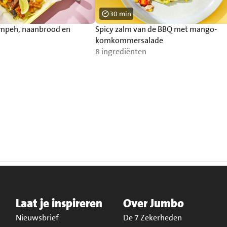
30 min
empeh, naanbrood en
Spicy zalm van de BBQ met mango-
komkommersalade
8 ingrediënten
Laat je inspireren
Over Jumbo
Nieuwsbrief
De 7 Zekerheden