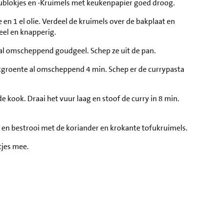
ofublokjes en -Kruimels met keukenpapier goed droog.
en 1 el olie. Verdeel de kruimels over de bakplaat en
eel en knapperig.
n. al omscheppend goudgeel. Schep ze uit de pan.
wokgroente al omscheppend 4 min. Schep er de currypasta
 kook. Draai het vuur laag en stoof de curry in 8 min.
er en bestrooi met de koriander en krokante tofukruimels.
tjes mee.