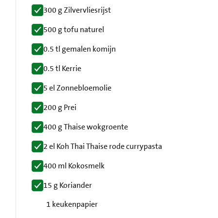
300 g Zilvervliesrijst
500 g tofu naturel
0.5 tl gemalen komijn
0.5 tl Kerrie
5 el Zonnebloemolie
200 g Prei
400 g Thaise wokgroente
2 el Koh Thai Thaise rode currypasta
400 ml Kokosmelk
15 g Koriander
1 keukenpapier