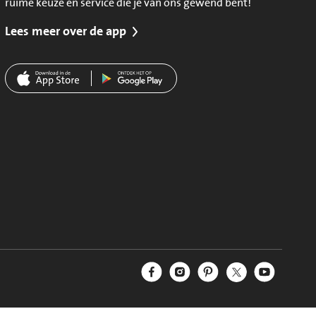
ruime keuze en service die je van ons gewend bent!
Lees meer over de app
Jumbo Facebook
Jumbo Instagram
Jumbo Pinterest
Jumbo Twitter
Jumbo YouT
Volg ons