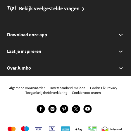
Tip!
Bekijk veelgestelde vragen
Download onze app
Laat je inspireren
Over Jumbo
Algemene voorwaarden
Kwetsbaarheid melden
Cookies & Privacy
Toegankelijkheidsverklaring
Cookie voorkeuren
Jumbo Facebook
Jumbo Instagram
Jumbo Pinterest
Jumbo Twitter
Jumbo YouTube
Volg ons
Mastercard
Maestro
Visa
Vpay
American Express
Apple Pay
Aanbiedersmedicijne
Thuiswinkel w