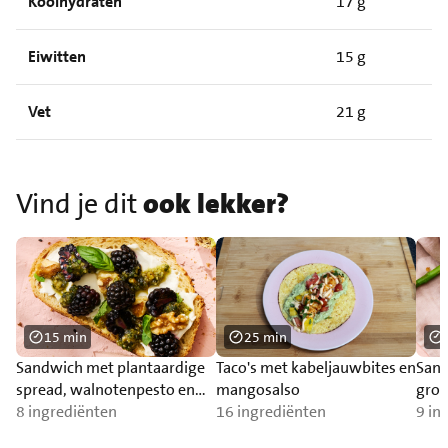
Koolhydraten
17 g
Eiwitten
15 g
Vet
21 g
Vind je dit
ook lekker?
15 min
25 min
Sandwich met plantaardige
Taco's met kabeljauwbites en
Sand
spread, walnotenpesto en
mangosalso
groe
bramen.
8 ingrediënten
16 ingrediënten
9 in