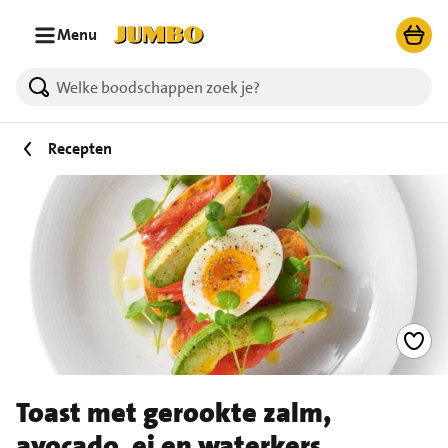
Ga naar zoeken
Ga naar hoofdinhoud
Menu
Recepten
Toast met gerookte zalm,
avocado, ei en waterkers