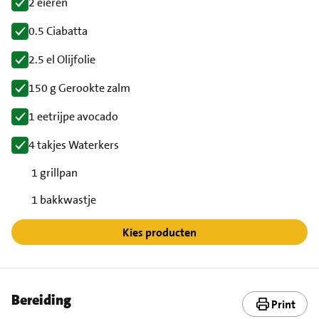
2 eieren
0.5 Ciabatta
2.5 el Olijfolie
150 g Gerookte zalm
1 eetrijpe avocado
4 takjes Waterkers
1 grillpan
1 bakkwastje
Kies producten
Bereiding
Print