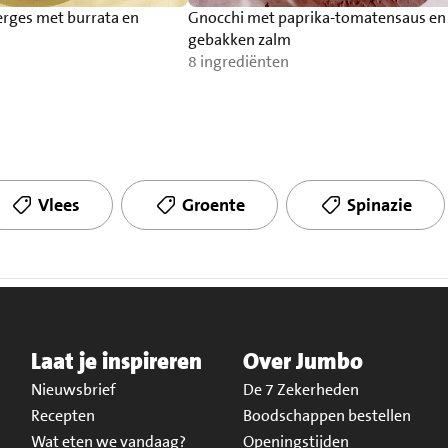
erges met burrata en
Gnocchi met paprika-tomatensaus en
gebakken zalm
8 ingrediënten
Vlees
Groente
Spinazie
Laat je inspireren
Over Jumbo
Nieuwsbrief
De 7 Zekerheden
Recepten
Boodschappen bestellen
Wat eten we vandaag?
Openingstijden