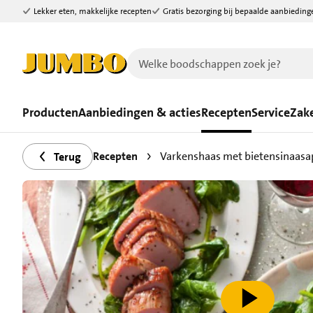
Lekker eten, makkelijke recepten
Gratis bezorging bij bepaalde aanbieding
Ga naar zoeken
Ga naar hoofdinhoud
Producten
Aanbiedingen & acties
Recepten
Service
Zake
Recepten
Varkenshaas met bietensinaasa
Terug
speel video af