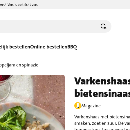
en
Vers is ook écht vers
lijk bestellen
Online bestellen
BBQ
ppeljam en spinazie
Varkenshaa
bietensinaa
Magazine
Varkenshaas met bietensina
smaken, zoet en zuur. De var
temperatuur. Geserveerd me