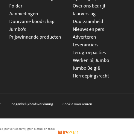
Folder
Over ons bedrijf
Aanbiedingen
Jaarverslag
Duurzame boodschap
Duurzaamheid
Jumbo's
Nieuws en pers
Prijswinnende producten
Adverteren
Leveranciers
Terugroepacties
Werken bij Jumbo
Jumbo België
Herroepingsrecht
y
Toegankelijkheidsverklaring
Cookie voorkeuren
18 jaar verkopen wij geen alcohol en tabak
en.nl
waarborg
NIX18