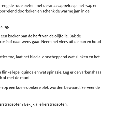
 Breng de rode bieten met de sinaasappelrasp, het -sap en
ed borrelend doorkoken en schenk de warme jam in de
kking.
een koekenpan de helft van de olijfolie. Bak de
osé of naar wens gaar. Neem het vlees uit de pan en houd
orties toe, laat het blad al omscheppend wat slinken en het
 flinke lepel quinoa en wat spinazie. Leg er de varkenshaas
ak af met de munt.
n op een koele donkere plek worden bewaard. Serveer de
kerstrecepten?
Bekijk alle kerstrecepten.