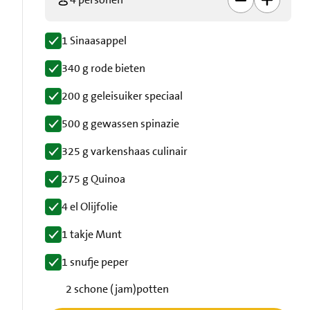
1 Sinaasappel
340 g rode bieten
200 g geleisuiker speciaal
500 g gewassen spinazie
325 g varkenshaas culinair
275 g Quinoa
4 el Olijfolie
1 takje Munt
1 snufje peper
2 schone (jam)potten