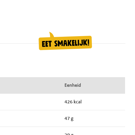
Eenheid
426 kcal
47 g
29 g