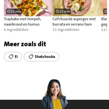
25 min
25 min
Traybake met tempeh,
Gefrituurde asperges met
Klas
naanbrood en humus
burrata en serrano ham
gegr
6 ingrediënten
11 ingrediënten
12 i
Meer zoals dit
Ei
Shakshouka