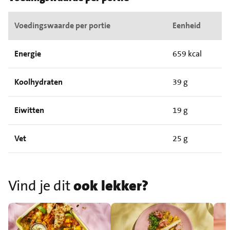
Voedingswaarde per portie
Eenheid
Energie
659 kcal
Koolhydraten
39 g
Eiwitten
19 g
Vet
25 g
Vind je dit
ook lekker?