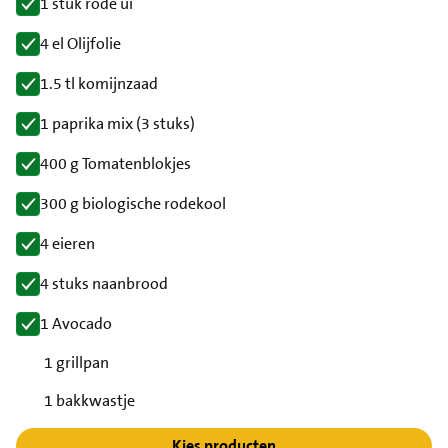
1 stuk rode ui
4 el Olijfolie
1.5 tl komijnzaad
1 paprika mix (3 stuks)
400 g Tomatenblokjes
300 g biologische rodekool
4 eieren
4 stuks naanbrood
1 Avocado
1 grillpan
1 bakkwastje
Kies producten