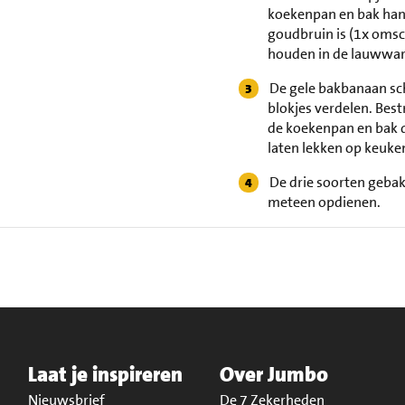
koekenpan en bak han
goudbruin is (1x omsc
houden in de lauwwa
De gele bakbanaan sch
blokjes verdelen. Bes
de koekenpan en bak 
laten lekken op keuke
De drie soorten gebak
meteen opdienen.
Laat je inspireren
Over Jumbo
Nieuwsbrief
De 7 Zekerheden