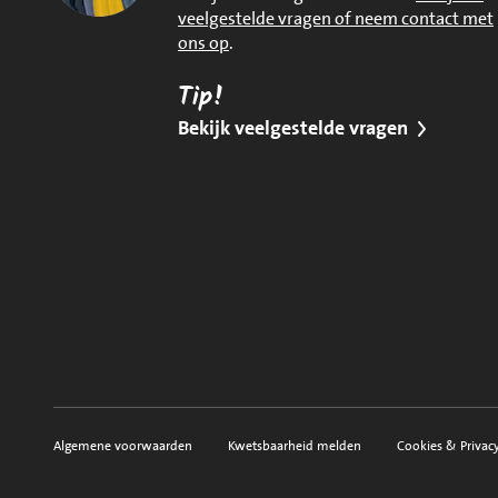
veelgestelde vragen of neem contact met
ons op
.
Tip!
Bekijk veelgestelde vragen
Algemene voorwaarden
Kwetsbaarheid melden
Cookies & Privac
Voorwaarden, privacy en sitemap