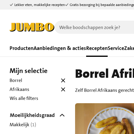
Lekker eten, makkelijke recepten
Gratis bezorging bij bepaalde aanbieding
Ga naar zoeken
Ga naar hoofdinhoud
Producten
Aanbiedingen & acties
Recepten
Service
Zake
Borrel Afr
Mijn selectie
Borrel
Afrikaans
Zelf Borrel Afrikaans gerech
Wis alle filters
Moeilijkheidsgraad
Makkelijk
(1)