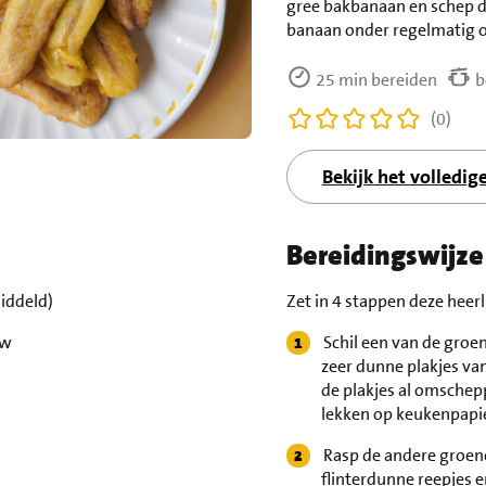
gree bakbanaan en schep d
banaan onder regelmatig 
25 min bereiden
b
(0)
Bekijk het volledig
Bereidingswijze
iddeld)
Zet in 4 stappen deze heer
uw
Schil een van de groe
zeer dunne plakjes va
de plakjes al omschepp
lekken op keukenpapi
Rasp de andere groene
flinterdunne reepjes e