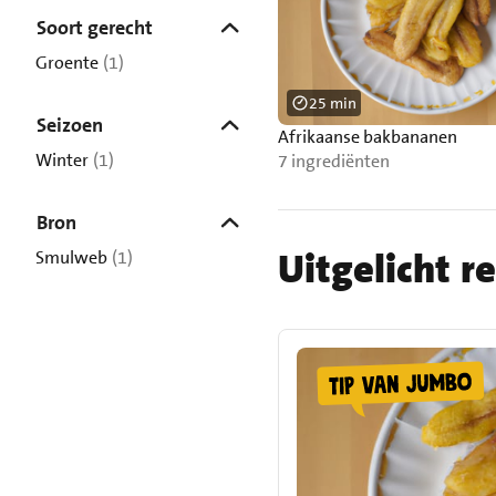
Soort gerecht
Groente
(1)
25 min
Seizoen
Afrikaanse bakbananen
Winter
(1)
7 ingrediënten
Bron
Uitgelicht r
Smulweb
(1)