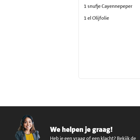
1 snufje Cayennepeper
1 el Olijfolie
We helpen je graag!
Heb je een vraag of een klacht?
Bekijk de