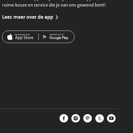
ruime keuze en service die je van ons gewend bent!
Lees meer over de app
Jumbo Facebook
Jumbo Instagram
Jumbo Pinterest
Jumbo Twitter
Jumbo YouT
Volg ons