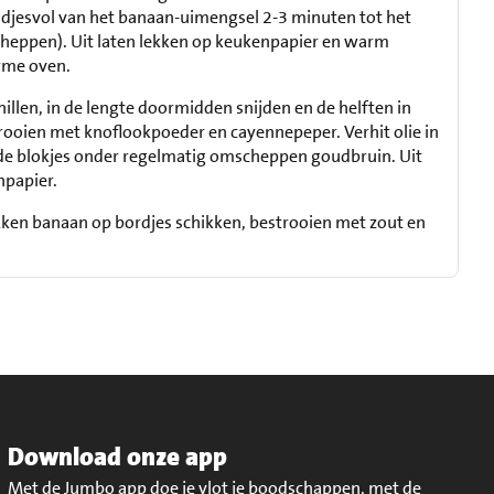
djesvol van het banaan-uimengsel 2-3 minuten tot het
heppen). Uit laten lekken op keukenpapier en warm
rme oven.
illen, in de lengte doormidden snijden en de helften in
trooien met knoflookpoeder en cayennepeper. Verhit olie in
de blokjes onder regelmatig omscheppen goudbruin. Uit
npapier.
ken banaan op bordjes schikken, bestrooien met zout en
Download onze app
Met de Jumbo app doe je vlot je boodschappen, met de