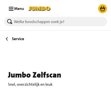
Ga naar zoeken
Ga naar hoofdinhoud
Menu
Service
Jumbo Zelfscan
Snel, overzichtelijk en leuk