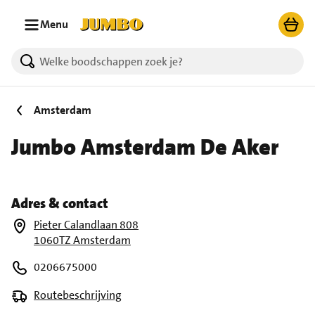
Ga naar zoeken
Ga naar hoofdinhoud
Menu
Amsterdam
Jumbo Amsterdam De Aker
Adres & contact
Pieter Calandlaan 808
1060TZ Amsterdam
0206675000
Routebeschrijving