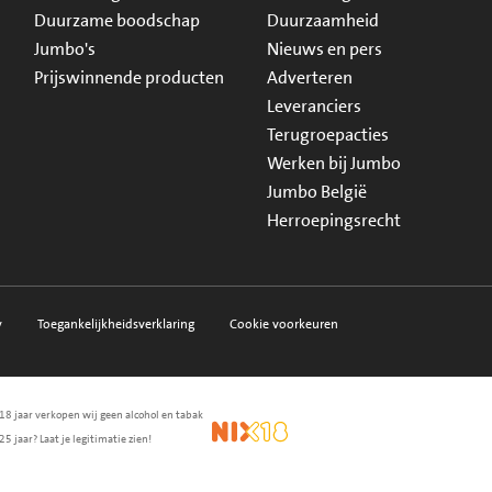
Duurzame boodschap
Duurzaamheid
Jumbo's
Nieuws en pers
Prijswinnende producten
Adverteren
Leveranciers
Terugroepacties
Werken bij Jumbo
Jumbo België
Herroepingsrecht
y
Toegankelijkheidsverklaring
Cookie voorkeuren
18 jaar verkopen wij geen alcohol en tabak
en.nl
waarborg
NIX18
25 jaar? Laat je legitimatie zien!