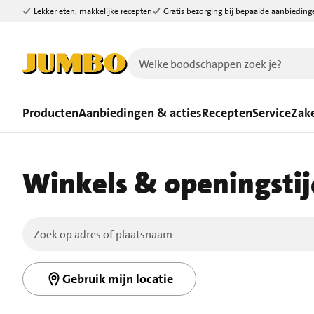
Lekker eten, makkelijke recepten
Gratis bezorging bij bepaalde aanbieding
Ga naar zoeken
Ga naar hoofdinhoud
Producten
Aanbiedingen & acties
Recepten
Service
Zake
Winkels & openingsti
Gebruik mijn locatie