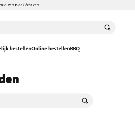
en
Vers is ook écht vers
lijk bestellen
Online bestellen
BBQ
jden