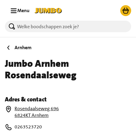
Ga naar zoeken
Ga naar hoofdinhoud
Menu
Arnhem
Jumbo Arnhem
Rosendaalseweg
Adres & contact
Rosendaalseweg 696
6824KT Arnhem
0263523720