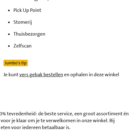
ensdag
12 augustus
08:00 - 20:00
Pick Up Point
nderdag
13 augustus
08:00 - 20:00
Stomerij
jdag
14 augustus
08:00 - 20:00
Thuisbezorgen
terdag
15 augustus
08:00 - 20:00
ndag
Zelfscan
16 augustus
09:00 - 19:00
Jumbo's tip
Je kunt
vers gebak bestellen
en ophalen in deze winkel
0% tevredenheid: de beste service, een groot assortiment én
oor je klaar om je te verwelkomen in onze winkel. Bij
eten voor iedereen betaalbaar is.