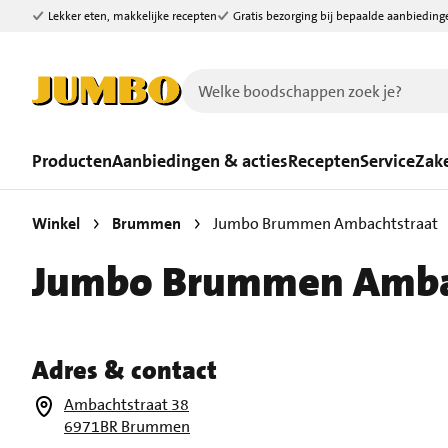
Lekker eten, makkelijke recepten
Gratis bezorging bij bepaalde aanbieding
Ga naar zoeken
Ga naar hoofdinhoud
Producten
Aanbiedingen & acties
Recepten
Service
Zake
Winkel
Brummen
Jumbo Brummen Ambachtstraat
Jumbo Brummen Amba
Adres & contact
Ambachtstraat 38
6971BR Brummen