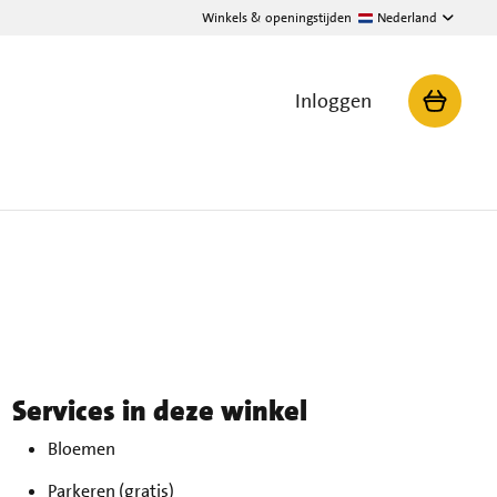
Winkels & openingstijden
Nederland
Inloggen
Services in deze winkel
Bloemen
andag
10 augustus
08:00 - 20:00
nsdag
11 augustus
08:00 - 20:00
Parkeren (gratis)