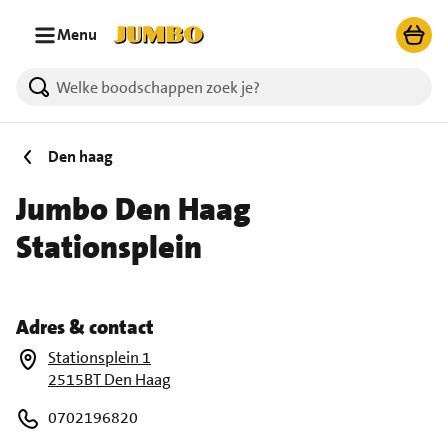
Ga naar zoeken
Ga naar hoofdinhoud
Menu
Den haag
Jumbo Den Haag
Stationsplein
Adres & contact
Stationsplein 1
2515BT Den Haag
0702196820