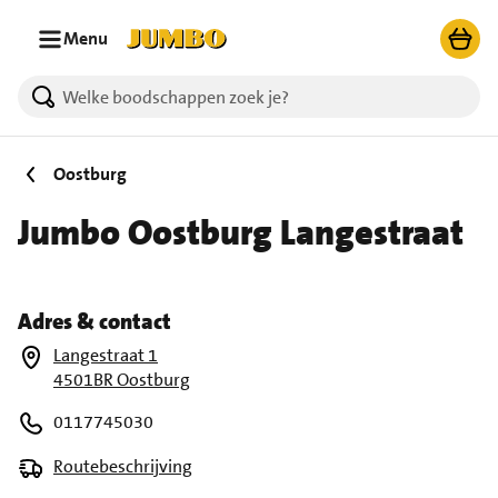
Ga naar zoeken
Ga naar hoofdinhoud
Menu
Oostburg
Jumbo Oostburg Langestraat
Adres & contact
Langestraat 1
4501BR Oostburg
0117745030
Routebeschrijving