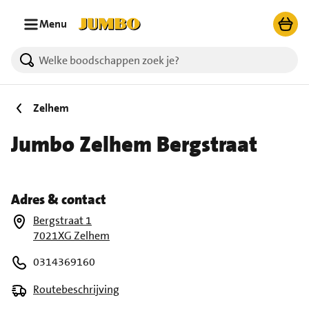
Ga naar zoeken
Ga naar hoofdinhoud
Menu
Zelhem
Jumbo Zelhem Bergstraat
Adres & contact
Bergstraat 1
7021XG Zelhem
0314369160
Routebeschrijving