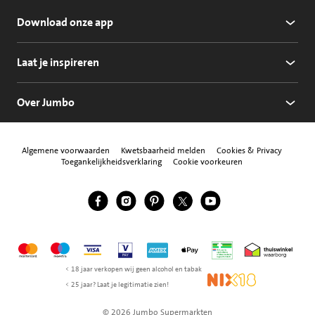
Download onze app
Laat je inspireren
Over Jumbo
Algemene voorwaarden
Kwetsbaarheid melden
Cookies & Privacy
Toegankelijkheidsverklaring
Cookie voorkeuren
Jumbo Facebook
Jumbo Instagram
Jumbo Pinterest
Jumbo Twitter
Jumbo YouTube
Volg ons
Mastercard
Maestro
Visa
Vpay
American Express
Apple Pay
Aanbiedersmedicijne
Thuiswinkel w
< 18 jaar verkopen wij geen alcohol en tabak
NIX18
< 25 jaar? Laat je legitimatie zien!
© 2026 Jumbo Supermarkten