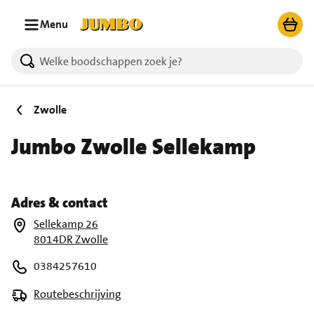
Ga naar zoeken
Ga naar hoofdinhoud
Menu
Zwolle
Jumbo Zwolle Sellekamp
Adres & contact
Sellekamp 26
8014DR Zwolle
0384257610
Routebeschrijving