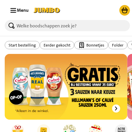
Ga naar zoeken
Ga naar hoofdinhoud
Menu
Start bestelling
Eerder gekocht
Bonnetjes
Folder