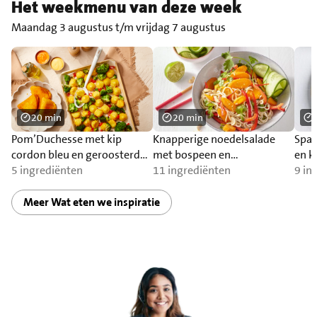
Het weekmenu van deze week
Maandag 3 augustus t/m vrijdag 7 augustus
20 min
20 min
Pom’Duchesse met kip
Knapperige noedelsalade
Spag
cordon bleu en geroosterde
met bospeen en
en k
broccoli
5 ingrediënten
komkommer
11 ingrediënten
9 in
Meer Wat eten we inspiratie