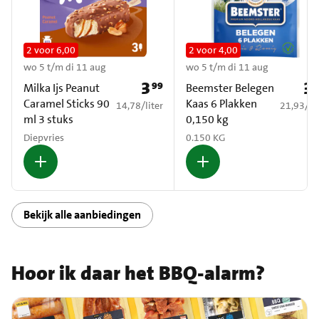
2 voor 6,00
2 voor 4,00
wo 5 t/m di 11 aug
wo 5 t/m di 11 aug
3
3
99
Prijs: € 3,99
Pri
Milka Ijs Peanut
Beemster Belegen
Caramel Sticks 90
Kaas 6 Plakken
€ 14,78 per liter
€ 21,93 p
14,78
/
liter
21,93
/
ki
ml 3 stuks
0,150 kg
Diepvries
0.150 KG
Bekijk alle aanbiedingen
Hoor ik daar het BBQ-alarm?