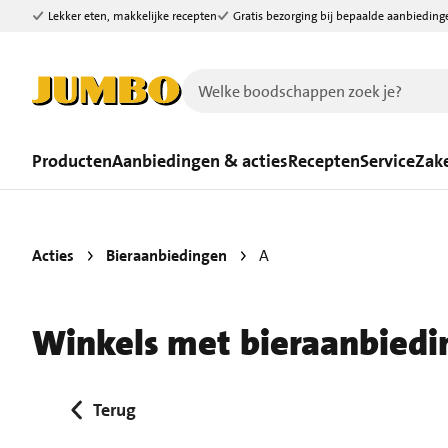
Lekker eten, makkelijke recepten
Gratis bezorging bij bepaalde aanbieding
Ga naar zoeken
Ga naar hoofdinhoud
Producten
Aanbiedingen & acties
Recepten
Service
Zake
Acties
Bieraanbiedingen
A
Winkels met bieraanbiedi
Terug