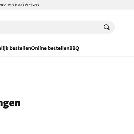
en
Vers is ook écht vers
lijk bestellen
Online bestellen
BBQ
ngen