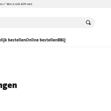
en
Vers is ook écht vers
lijk bestellen
Online bestellen
BBQ
ngen