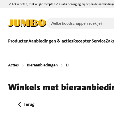
Lekker eten, makkelijke recepten
Gratis bezorging bij bepaalde aanbieding
Ga naar zoeken
Ga naar hoofdinhoud
Producten
Aanbiedingen & acties
Recepten
Service
Zake
Acties
Bieraanbiedingen
D
Winkels met bieraanbiedi
Terug