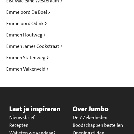
Elst Macleane Westeraam
Emmeloord De Boei
Emmeloord Odink
Emmen Houtweg
Emmen James Cookstraat
Emmen Statenweg
Emmen Valkenveld
Laat je inspireren
Over Jumbo
Nieuwsbrief
De 7 Zekerheden
Recepten
Boodschappen bestellen
Wat eten we vandaag?
Openingstijden