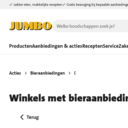
Lekker eten, makkelijke recepten
Gratis bezorging bij bepaalde aanbieding
Ga naar zoeken
Ga naar hoofdinhoud
Producten
Aanbiedingen & acties
Recepten
Service
Zake
Acties
Bieraanbiedingen
E
Winkels met bieraanbiedi
Terug