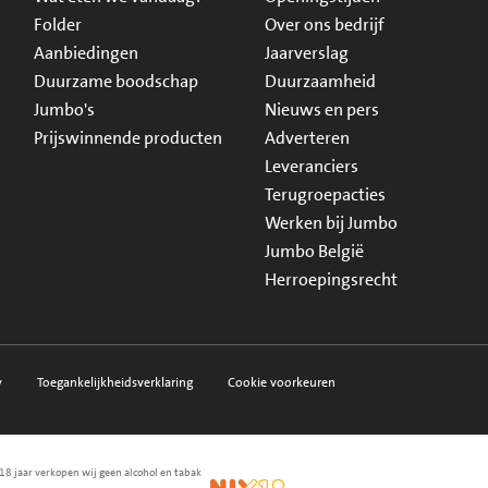
Folder
Over ons bedrijf
Aanbiedingen
Jaarverslag
Duurzame boodschap
Duurzaamheid
Jumbo's
Nieuws en pers
Prijswinnende producten
Adverteren
Leveranciers
Terugroepacties
Werken bij Jumbo
Jumbo België
Herroepingsrecht
y
Toegankelijkheidsverklaring
Cookie voorkeuren
18 jaar verkopen wij geen alcohol en tabak
en.nl
waarborg
NIX18