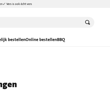
en
Vers is ook écht vers
lijk bestellen
Online bestellen
BBQ
ngen